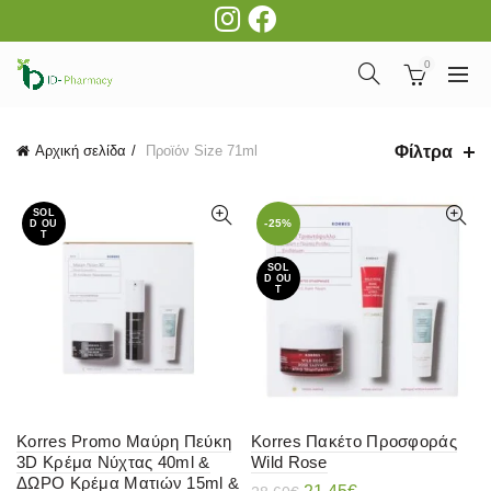
0
Φίλτρα
Αρχική σελίδα
Προϊόν Size
71ml
SOL
-25%
D OU
T
SOL
D OU
T
Korres Promo Μαύρη Πεύκη
Korres Πακέτο Προσφοράς
3D Κρέμα Νύχτας 40ml &
Wild Rose
ΔΩΡΟ Κρέμα Ματιών 15ml &
Original
Η