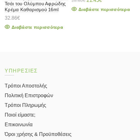
21.45
€
28.60
€
Τσάι του Ολύμπου Αφρώδης
price
τρέχουσα
Κρέμα Καθαρισμού 16ml
Διαβάστε περισσότερα
was:
τιμή
28.60€.
είναι:
32.86
€
21.45€.
Διαβάστε περισσότερα
ΥΠΗΡΕΣΙΕΣ
Τρόποι Αποστολής
Πολιτική Επιστροφών
Τρόποι Πληρωμής
Ποιοί είμαστε;
Επικοινωνία
Όροι χρήσης & Προϋποθέσεις