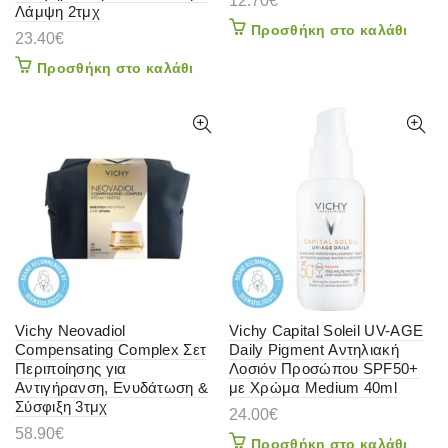
12.70
€
Λάμψη 2τμχ
Προσθήκη στο καλάθι
23.40
€
Προσθήκη στο καλάθι
Vichy Neovadiol
Vichy Capital Soleil UV-AGE
Compensating Complex Σετ
Daily Pigment Αντηλιακή
Περιποίησης για
Λοσιόν Προσώπου SPF50+
Αντιγήρανση, Ενυδάτωση &
με Χρώμα Medium 40ml
Σύσφιξη 3τμχ
24.00
€
58.90
€
Προσθήκη στο καλάθι