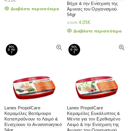
4.28
€
Βήχα & την Ενίσχυση της
Διαβάστε περισσότερα
Άμυνας του Οργανισμού
54gr
Original
Η
4.05
€
4.50
€
price
τρέχουσα
Διαβάστε περισσότερα
was:
τιμή
4.50€.
είναι:
4.05€.
SOL
SOL
D OU
D OU
T
T
Lanes PropolCare
Lanes PropolCare
Καραμέλες Βατόμουρο
Καραμέλες Ευκάλυπτος &
Καταπραΰνουν το Λαιμό &
Μέντα για τον Ερεθισμένο
Ενισχύουν το Ανοσοποιητικό
Λαιμό & την Ενίσχυση της
54gr
Άμυνας του Οργανισμού