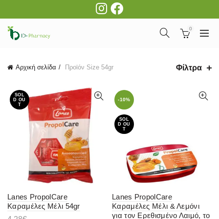
0
Φίλτρα
Αρχική σελίδα
Προϊόν Size
54gr
SOL
-10%
D OU
T
SOL
D OU
T
Lanes PropolCare
Lanes PropolCare
Καραμέλες Μέλι 54gr
Kαραμέλες Μέλι & Λεμόνι
για τον Ερεθισμένο Λαιμό, το