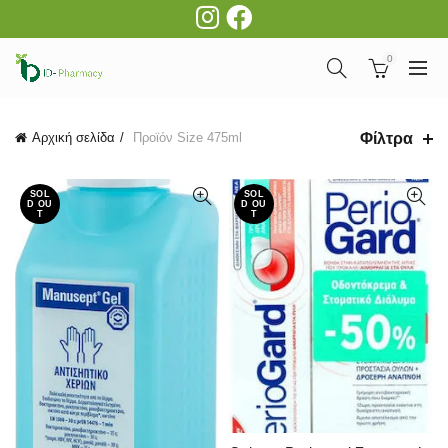
0
Φίλτρα
Αρχική σελίδα
Προϊόν Size
475ml
SOL
SOL
D OU
D OU
T
T