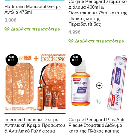
Colgate Periogard Στοματικό
Hartmann Manusept Gel με
Διάλυμα 400ml &
Αντλία 475ml
Οδοντόκρεμα 75ml κατά της
Πλάκας και της
8.00
€
Περιοδοντίτιδας
Διαβάστε περισσότερα
4.99
€
Διαβάστε περισσότερα
SOL
SOL
D OU
D OU
T
T
Intermed Luxurious Σετ με
Colgate Periogard Plus Anti
Αντηλιακή Κρέμα Προσώπου
Plaque Στοματικό Διάλυμα
& Αντηλιακό Γαλάκτωμα
κατά της Πλάκας και της