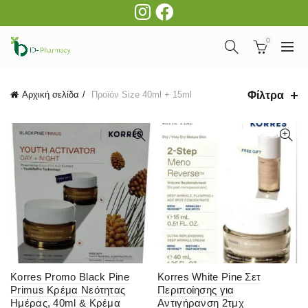
0
Φίλτρα
Αρχική σελίδα
Προϊόν Size
40ml + 15ml
Korres Promo Black Pine
Korres White Pine Σετ
Primus Κρέμα Νεότητας
Περιποίησης για
Ημέρας, 40ml & Κρέμα
Αντιγήρανση 2τμχ