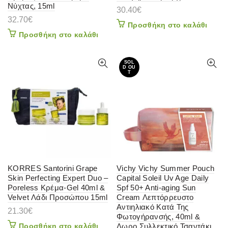
Νύχτας, 15ml
30.40
€
32.70
€
Προσθήκη στο καλάθι
Προσθήκη στο καλάθι
SOL
D OU
T
KORRES Santorini Grape
Vichy Vichy Summer Pouch
Skin Perfecting Expert Duo –
Capital Soleil Uv Age Daily
Poreless Κρέμα-Gel 40ml &
Spf 50+ Anti-aging Sun
Velvet Λάδι Προσώπου 15ml
Cream Λεπτόρρευστο
Αντιηλιακό Κατά Της
21.30
€
Φωτογήρανσής, 40ml &
Προσθήκη στο καλάθι
Δωρο Συλλεκτικό Τσαντάκι