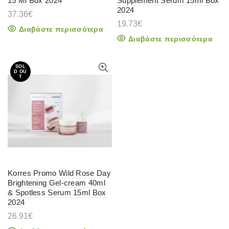
15 Ml Box 2024
Supplement Serum 15ml Box
2024
37.36
€
19.73
€
Διαβάστε περισσότερα
Διαβάστε περισσότερα
SOL
D OU
T
Korres Promo Wild Rose Day
Brightening Gel-cream 40ml
& Spotless Serum 15ml Box
2024
26.91
€