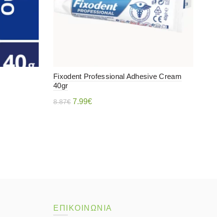
Fixodent Professional Adhesive Cream
40gr
Original
Η
7.99
€
8.87
€
price
τρέχουσα
Διαβάστε περισσότερα
was:
τιμή
8.87€.
είναι:
7.99€.
ΕΠΙΚΟΙΝΩΝΙΑ