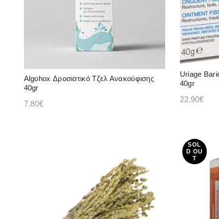
Uriage Bar
Algohox Δροσιστικό Τζελ Ανακούφισης
40gr
40gr
22.90
€
7.80
€
Προσθήκ
Προσθήκη στο καλάθι
SOL
D OU
T