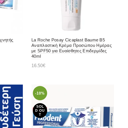
εχνητής
La Roche Posay Cicaplast Baume B5
Αναπλαστική Κρέμα Προσώπου Ημέρας
με SPF50 για Ευαίσθητες Επιδερμίδες
40ml
16.50
€
Προσθήκη στο καλάθι
-10%
SOL
D OU
T