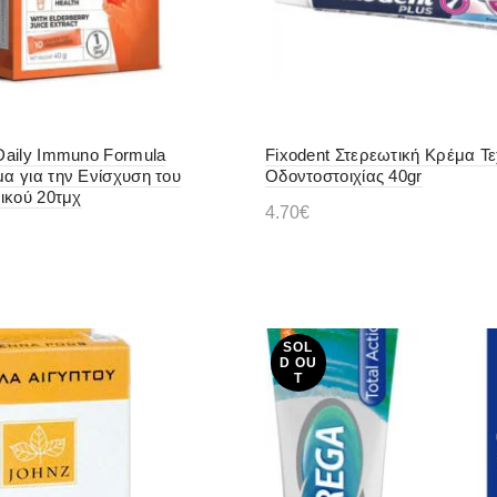
aily Immuno Formula
Fixodent Στερεωτική Κρέμα Τ
 για την Ενίσχυση του
Οδοντοστοιχίας 40gr
ικού 20τμχ
4.70
€
Διαβάστε περισσότερα
ε περισσότερα
SOL
D OU
T