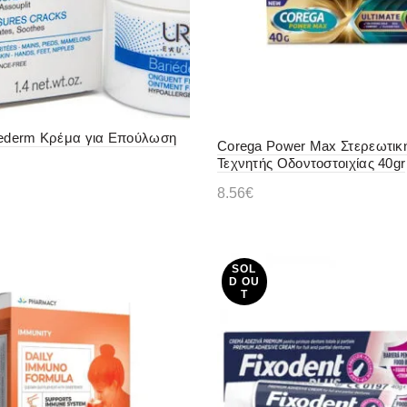
iederm Κρέμα για Επούλωση
Corega Power Max Στερεωτικ
Τεχνητής Οδοντοστοιχίας 40gr
8.56
€
η στο καλάθι
Διαβάστε περισσότερα
SOL
D OU
T