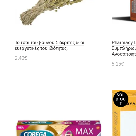
Το τσάι του βουνού Σιδερίτης & οι
Pharmacy D
ευεργετικές του ιδιότητες.
Συμπλήρωμα
Ανοσοποιητ
2.40
€
5.15
€
Προσθήκη στο καλάθι
Διαβάστ
SOL
D OU
T