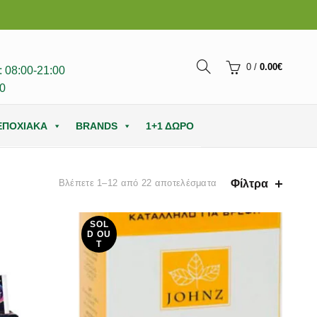
0
/
0.00
€
 08:00-21:00
0
ΕΠΟΧΙΑΚΑ
BRANDS
1+1 ΔΩΡΟ
Φίλτρα
Βλέπετε 1–12 από 22 αποτελέσματα
SOL
D OU
T