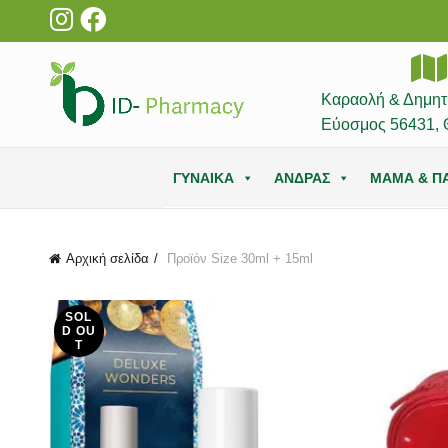
Καραολή & Δημητ
Εύοσμος 56431, 
ΓΥΝΑΙΚΑ
ΑΝΔΡΑΣ
ΜΑΜΑ & ΠΑ
Αρχική σελίδα
Προϊόν Size
30ml + 15ml
SOL
D OU
T