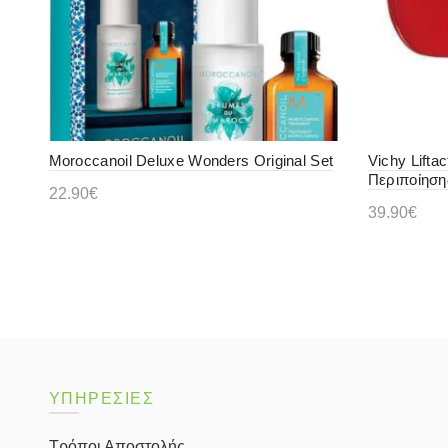
Moroccanoil Deluxe Wonders Original Set
Vichy Lifta
Περιποίηση
22.90
€
39.90
€
Διαβάστε περισσότερα
Προσθήκ
ΥΠΗΡΕΣΙΕΣ
Τρόποι Αποστολής