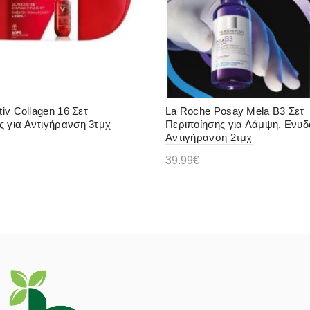
ctiv Collagen 16 Σετ
La Roche Posay Mela B3 Σετ
ς για Αντιγήρανση 3τμχ
Περιποίησης για Λάμψη, Ενυ
Αντιγήρανση 2τμχ
39.99
€
η στο καλάθι
Διαβάστε περισσότερα