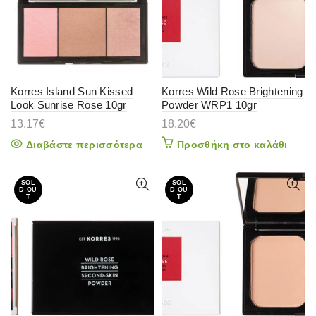
Korres Island Sun Kissed
Korres Wild Rose Brightening
Look Sunrise Rose 10gr
Powder WRP1 10gr
13.17
€
18.20
€
Διαβάστε περισσότερα
Προσθήκη στο καλάθι
SOL
SOL
D OU
D OU
T
T