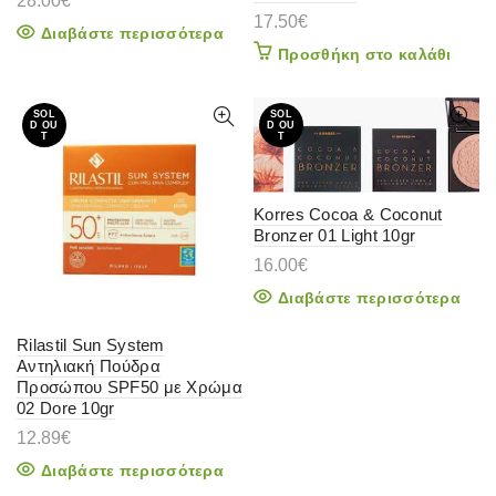
28.00
€
17.50
€
Διαβάστε περισσότερα
Προσθήκη στο καλάθι
SOL
SOL
D OU
D OU
T
T
Korres Cocoa & Coconut
Bronzer 01 Light 10gr
16.00
€
Διαβάστε περισσότερα
Rilastil Sun System
Αντηλιακή Πούδρα
Προσώπου SPF50 με Χρώμα
02 Dore 10gr
12.89
€
Διαβάστε περισσότερα