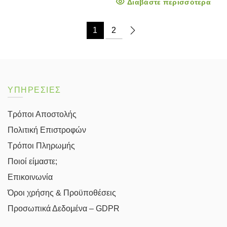
Διαβάστε περισσότερα
was:
τιμή
25.11€.
είναι:
22.59€.
1
2
ΥΠΗΡΕΣΙΕΣ
Τρόποι Αποστολής
Πολιτική Επιστροφών
Τρόποι Πληρωμής
Ποιοί είμαστε;
Επικοινωνία
Όροι χρήσης & Προϋποθέσεις
Προσωπικά Δεδομένα – GDPR