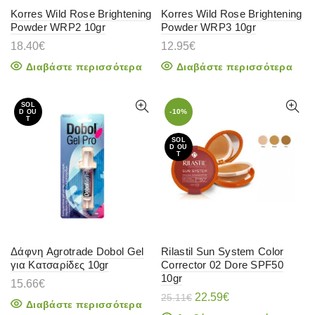
Korres Wild Rose Brightening
Korres Wild Rose Brightening
Powder WRP2 10gr
Powder WRP3 10gr
18.40
€
12.95
€
Διαβάστε περισσότερα
Διαβάστε περισσότερα
SOL
-10%
D OU
T
SOL
D OU
T
Δάφνη Agrotrade Dobol Gel
Rilastil Sun System Color
για Κατσαρίδες 10gr
Corrector 02 Dore SPF50
10gr
15.66
€
Original
Η
22.59
€
25.11
€
Διαβάστε περισσότερα
price
τρέχουσα