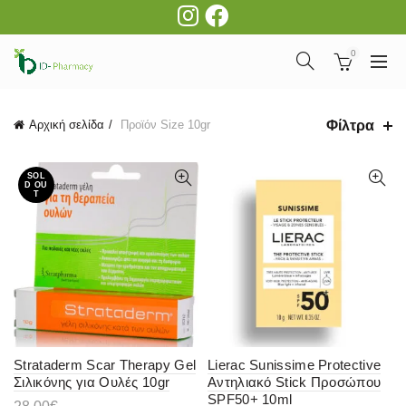
0
Φίλτρα
Αρχική σελίδα
Προϊόν Size
10gr
SOL
D OU
T
Strataderm Scar Therapy Gel
Lierac Sunissime Protective
Σιλικόνης για Ουλές 10gr
Αντηλιακό Stick Προσώπου
SPF50+ 10ml