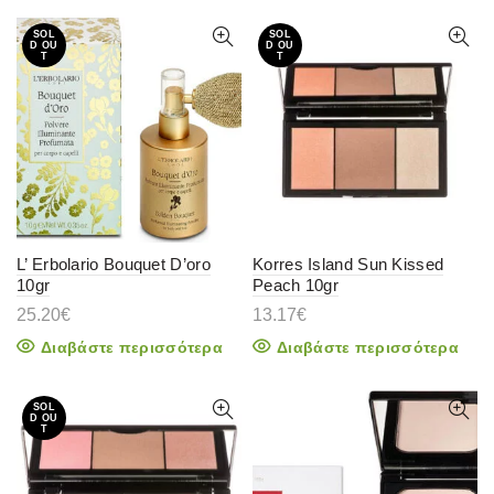
SOL
SOL
D OU
D OU
T
T
L’ Erbolario Bouquet D’oro
Korres Island Sun Kissed
10gr
Peach 10gr
25.20
€
13.17
€
Διαβάστε περισσότερα
Διαβάστε περισσότερα
SOL
D OU
T