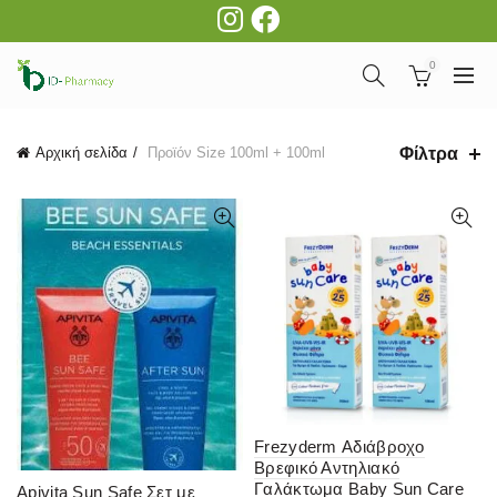
0
Φίλτρα
Αρχική σελίδα
Προϊόν Size
100ml + 100ml
Frezyderm Αδιάβροχο
Βρεφικό Αντηλιακό
Γαλάκτωμα Baby Sun Care
Apivita Sun Safe Σετ με