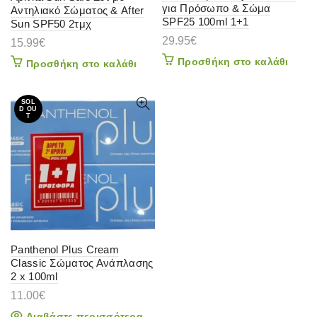
για Πρόσωπο & Σώμα
Αντηλιακό Σώματος & After
SPF25 100ml 1+1
Sun SPF50 2τμχ
29.95
€
15.99
€
Προσθήκη στο καλάθι
Προσθήκη στο καλάθι
SOL
D OU
T
Panthenol Plus Cream
Classic Σώματος Ανάπλασης
2 x 100ml
11.00
€
Διαβάστε περισσότερα