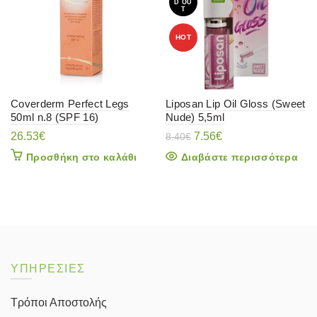
D OU
T
HOT
Coverderm Perfect Legs
Liposan Lip Oil Gloss (Sweet
50ml n.8 (SPF 16)
Nude) 5,5ml
Original
Η
26.53
€
7.56
€
8.40
€
price
τρέχουσα
Προσθήκη στο καλάθι
Διαβάστε περισσότερα
was:
τιμή
8.40€.
είναι:
7.56€.
ΥΠΗΡΕΣΙΕΣ
Τρόποι Αποστολής