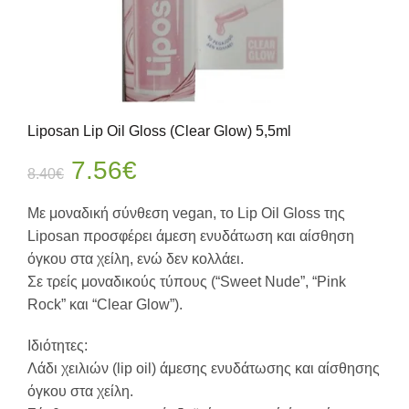
Liposan Lip Oil Gloss (Clear Glow) 5,5ml
Original
Η
7.56
€
8.40
€
price
τρέχουσα
Με μοναδική σύνθεση vegan, το Lip Oil Gloss της
Liposan προσφέρει άμεση ενυδάτωση και αίσθηση
was:
τιμή
όγκου στα χείλη, ενώ δεν κολλάει.
Σε τρείς μοναδικούς τύπους (“Sweet Nude”, “Pink
8.40€.
είναι:
Rock” και “Clear Glow”).
7.56€.
Ιδιότητες:
Λάδι χειλιών (lip oil) άμεσης ενυδάτωσης και αίσθησης
όγκου στα χείλη.