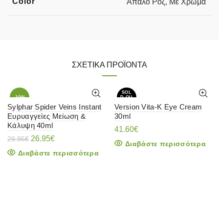
Color
Απαλό Ροζ
,
Με Χρώμα
ΣΧΕΤΙΚΆ ΠΡΟΪΌΝΤΑ
SOL
-10%
D OU
T
Sylphar Spider Veins Instant
Version Vita-K Eye Cream
Ευρυαγγείες Μείωση &
30ml
SOL
D OU
Κάλυψη 40ml
T
41.60
€
Original
Η
26.95
€
29.95
€
Διαβάστε περισσότερα
price
τρέχουσα
Διαβάστε περισσότερα
was:
τιμή
29.95€.
είναι:
26.95€.