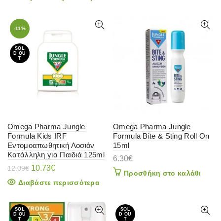
67.41€.
-11%
SOL
D OU
T
Omega Pharma Jungle
Omega Pharma Jungle
Formula Kids IRF
Formula Bite & Sting Roll On
Εντομοαπωθητική Λοσιόν
15ml
Κατάλληλη για Παιδιά 125ml
6.30
€
Original
Η
10.73
€
12.09
€
Προσθήκη στο καλάθι
price
τρέχουσα
Διαβάστε περισσότερα
was:
τιμή
12.09€.
είναι:
10.73€.
SOL
SOL
D OU
D OU
T
T