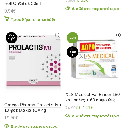
6.85
€
8.60
€
Roll On/Stick 50ml
price
τρέχουσα
Διαβάστε περισσότερα
was:
τιμή
9.94
€
8.60€.
είναι:
Προσθήκη στο καλάθι
6.85€.
SOL
-10%
D OU
T
SOL
D OU
T
XLS Medical Fat Binder 180
κάψουλες + 60 κάψουλες
Omega Pharma Prolactis Ivu
Original
Η
67.41
€
74.90
€
10 φακελάκια των 4g
price
τρέχουσα
Διαβάστε περισσότερα
19.50
€
was:
τιμή
74.90€.
είναι:
Διαβάστε περισσότερα