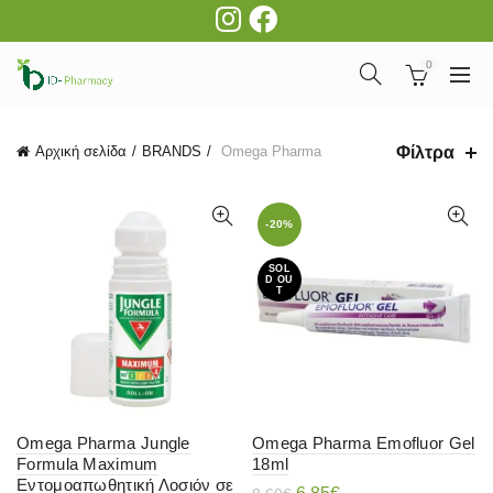
0
Φίλτρα
Αρχική σελίδα
BRANDS
Omega Pharma
-20%
SOL
D OU
T
Omega Pharma Jungle
Omega Pharma Emofluor Gel
Formula Maximum
18ml
Εντομοαπωθητική Λοσιόν σε
Original
Η