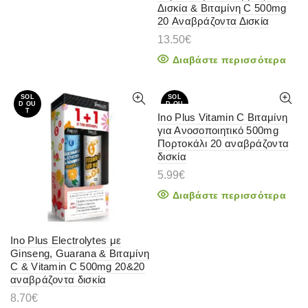
Δισκία & Βιταμίνη C 500mg
20 Αναβράζοντα Δισκία
13.50
€
Διαβάστε περισσότερα
SOL
SOL
D OU
D OU
T
T
Ino Plus Vitamin C Βιταμίνη
για Ανοσοποιητικό 500mg
Πορτοκάλι 20 αναβράζοντα
δισκία
5.99
€
Διαβάστε περισσότερα
Ino Plus Electrolytes με
Ginseng, Guarana & Βιταμίνη
C & Vitamin C 500mg 20&20
αναβράζοντα δισκία
8.70
€