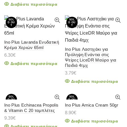
Διαβάστε περισσότερα
SOL
SOL
D OU
D OU
T
T
Ino Plus Lavanda Ενυδατική
Κρέμα Χεριών 65ml
Ino Plus Λαστιχάκι για
Πρόληψη Ενάντια στις
6.30
€
Ψείρες LiceDR Μαύρο για
Διαβάστε περισσότερα
Παιδιά 4τμχ
3.79
€
Διαβάστε περισσότερα
SOL
SOL
D OU
D OU
T
T
Ino Plus Echinacea Propolis
Ino Plus Arnica Cream 50gr
& Vitamin C 20 ταμπλέτες
8.90
€
HOT
9.39
€
Διαβάστε περισσότερα
Διαβάστε περισσότερα