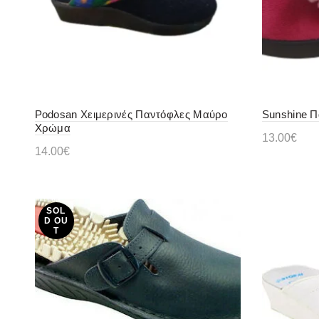
Podosan Χειμερινές Παντόφλες Μαύρο
Sunshine Π
Χρώμα
13.00
€
14.00
€
Διαβάστ
Προσθήκη στο καλάθι
SOL
D OU
T