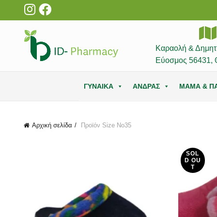
Καραολή & Δημητ
Εύοσμος 56431, 
ΓΥΝΑΙΚΑ
ΑΝΔΡΑΣ
ΜΑΜΑ & ΠΑ
Αρχική σελίδα
Προϊόν Size
Νο35
SOL
D OU
T