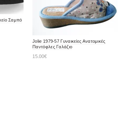
ικείο Σαμπό
Jolie 1979-57 Γυναικείες Ανατομικές
Παντόφλες Γαλάζιο
15.00
€
Αυτό
Επιλογή
το
προϊόν
έχει
πολλαπλές
παραλλαγές.
Οι
επιλογές