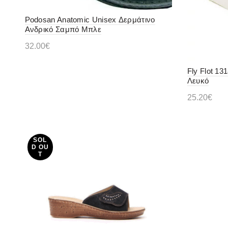
Podosan Anatomic Unisex Δερμάτινο
Ανδρικό Σαμπό Μπλε
32.00
€
Διαβάστε περισσότερα
Fly Flot 13
Λευκό
25.20
€
Επιλογ
SOL
D OU
T