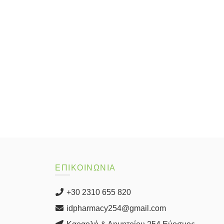
μπορούν
να
επιλεγούν
στη
σελίδα
του
προϊόντος
ΕΠΙΚΟΙΝΩΝΙΑ
+30 2310 655 820
idpharmacy254@gmail.com