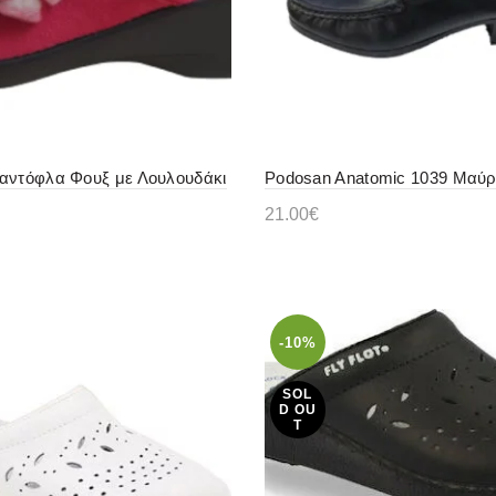
αντόφλα Φουξ με Λουλουδάκι
Podosan Anatomic 1039 Μαύ
21.00
€
ε περισσότερα
Προσθήκη στο καλάθι
-10%
SOL
D OU
T