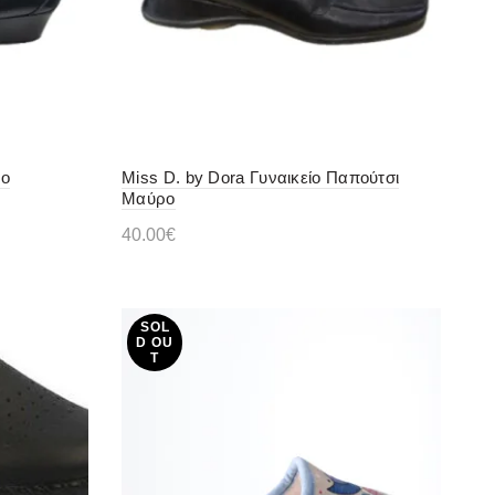
ρο
Miss D. by Dora Γυναικείο Παπούτσι
Μαύρο
40.00
€
Προσθήκη στο καλάθι
SOL
D OU
T