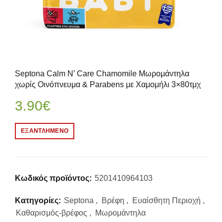
Septona Calm N’ Care Chamomile Μωρομάντηλα
χωρίς Οινόπνευμα & Parabens με Χαμομήλι 3×80τμχ
3.90
€
ΕΞΑΝΤΛΗΜΈΝΟ
Κωδικός προϊόντος:
5201410964103
Κατηγορίες:
Septona
,
Βρέφη
,
Ευαίσθητη Περιοχή
,
Καθαρισμός-βρέφος
,
Μωρομάντηλα