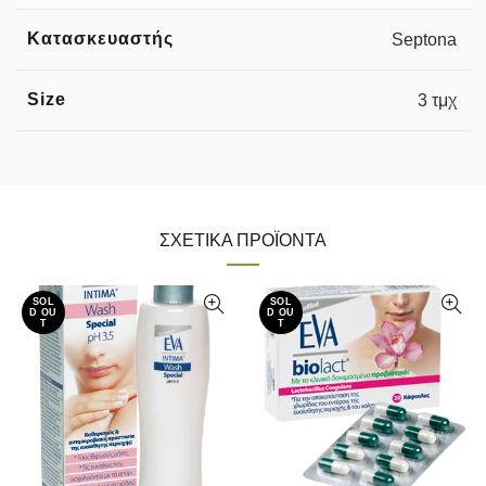
Κατασκευαστής
Septona
Size
3 τμχ
ΣΧΕΤΙΚΆ ΠΡΟΪΌΝΤΑ
SOL
SOL
D OU
D OU
T
T