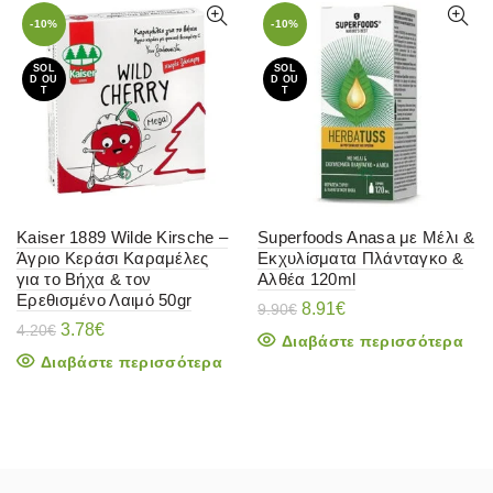
-10%
-10%
SOL
SOL
D OU
D OU
T
T
Kaiser 1889 Wilde Kirsche –
Superfoods Anasa με Μέλι &
Άγριο Κεράσι Καραμέλες
Εκχυλίσματα Πλάνταγκο &
για το Βήχα & τον
Αλθέα 120ml
Ερεθισμένο Λαιμό 50gr
Original
Η
8.91
€
9.90
€
Original
Η
price
τρέχουσα
3.78
€
4.20
€
Διαβάστε περισσότερα
price
τρέχουσα
was:
τιμή
Διαβάστε περισσότερα
was:
τιμή
9.90€.
είναι:
4.20€.
είναι:
8.91€.
3.78€.