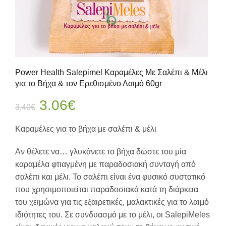
Power Health Salepimel Καραμέλες Με Σαλέπι & Μέλι
για το Βήχα & τον Ερεθισμένο Λαιμό 60gr
Original
Η
3.06
€
3.40
€
price
τρέχουσα
Καραμέλες για το βήχα με σαλέπι & μέλι
was:
τιμή
Αν θέλετε να… γλυκάνετε το βήχα δώστε του μία
καραμέλα φτιαγμένη με παραδοσιακή συνταγή από
3.40€.
είναι:
σαλέπι και μέλι. Το σαλέπι είναι ένα φυσικό συστατικό
που χρησιμοποιείται παραδοσιακά κατά τη διάρκεια
3.06€.
του χειμώνα για τις εξαιρετικές, μαλακτικές για το λαιμό
ιδιότητες του. Σε συνδυασμό με το μέλι, οι SalepiMeles