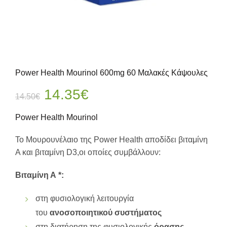
Power Health Mourinol 600mg 60 Μαλακές Κάψουλες
Original
Η
14.35
€
14.50
€
price
τρέχουσα
Power Health Mourinol
was:
τιμή
Το Μουρουνέλαιο της Power Health αποδίδει βιταμίνη
Α και βιταμίνη D3,οι οποίες συμβάλλουν:
14.50€.
είναι:
Βιταμίνη Α *:
14.35€.
στη φυσιολογική λειτουργία
του
ανοσοποιητικού συστήματος
στη διατήρηση της φυσιολογικής
όρασης