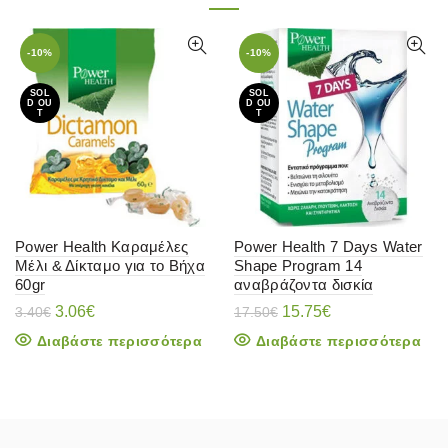
-10%
-10%
SOL
SOL
D OU
D OU
T
T
Power Health Καραμέλες
Power Health 7 Days Water
Μέλι & Δίκταμο για το Βήχα
Shape Program 14
60gr
αναβράζοντα δισκία
Original
Η
Original
Η
3.06
€
15.75
€
3.40
€
17.50
€
price
τρέχουσα
price
τρέχουσα
Διαβάστε περισσότερα
Διαβάστε περισσότερα
was:
τιμή
was:
τιμή
3.40€.
είναι:
17.50€.
είναι:
3.06€.
15.75€.