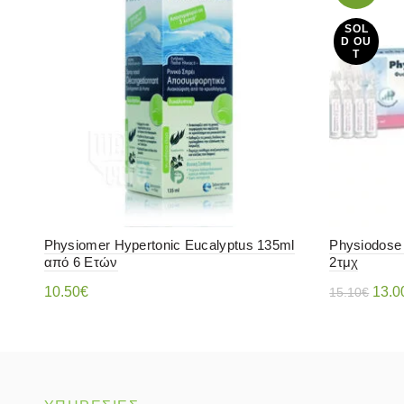
SOL
D OU
T
Physiomer Hypertonic Eucalyptus 135ml
Physiodose
από 6 Ετών
2τμχ
Origi
10.50
€
13.0
15.10
€
price
Προσθήκη στο καλάθι
Διαβάστ
was:
15.1