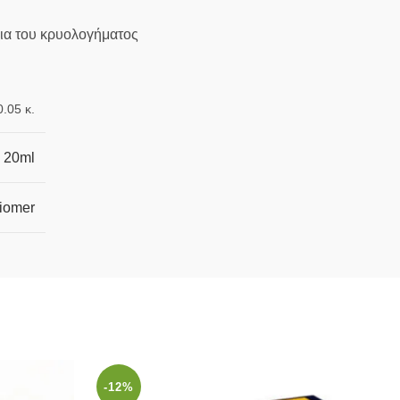
εια του κρυολογήματος
0.05 κ.
20ml
iomer
-12%