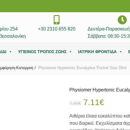
ρίου 254
+30 2310 655 820
Δευτέρα-Παρασκευή:
Θεσσαλονίκη
Σάββατο: 08:30-15:3
ΙΔΙ
ΥΓΙΕΙΝΟΣ ΤΡΟΠΟΣ ΖΩΗΣ
ΙΑΤΡΙΚΗ ΦΡΟΝΤΙΔΑ
υμφόρηση-Καταρροή
Physiomer Hypertonic Eucalyptus Pocket Size 20ml
Physiomer Hypertonic Eucaly
Original
Η
7.11
€
7.90
€
price
τρέχου
Αιθέρια έλαια ευκαλύπτου κα
που διαρκεί. Εκχυλίσματα άγρ
was:
τιμή