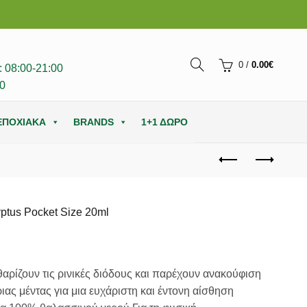
0
/
0.00
€
 08:00-21:00
0
ΕΠΟΧΙΑΚΑ
BRANDS
1+1 ΔΩΡΟ
ptus Pocket Size 20ml
σα
θαρίζουν τις ρινικές διόδους και παρέχουν ανακούφιση
ιας μέντας για μια ευχάριστη και έντονη αίσθηση