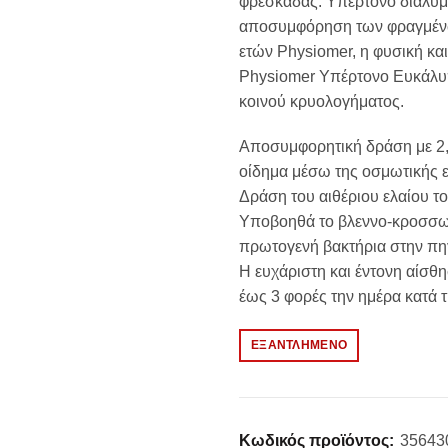
φρεσκάδας. Υπέρτονο διάλυμ
αποσυμφόρηση των φραγμένων
7.90€.
είναι:
ετών Physiomer, η φυσική κα
7.11€.
Physiomer Υπέρτονο Ευκάλυ
κοινού κρυολογήματος.
Αποσυμφορητική δράση με 2,
οίδημα μέσω της οσμωτικής ε
Δράση του αιθέριου ελαίου τ
Υποβοηθά το βλεννο-κροσσωτ
πρωτογενή βακτήρια στην πη
Η ευχάριστη και έντονη αίσθ
έως 3 φορές την ημέρα κατά 
ΕΞΑΝΤΛΗΜΈΝΟ
Κωδικός προϊόντος:
35643