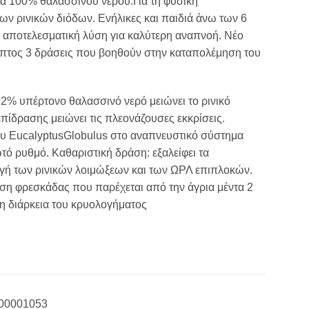
α 100% θαλασσινού νερού.Για τη φυσική
 ρινικών διόδων. Ενήλικες και παιδιά άνω των 6
ι αποτελεσματική λύση για καλύτερη αναπνοή. Νέο
πτος 3 δράσεις που βοηθούν στην καταπολέμηση του
2% υπέρτονο θαλασσινό νερό μειώνει το ρινικό
πίδρασης μειώνει τις πλεονάζουσες εκκρίσεις.
ου EucalyptusGlobulus στο αναπνευστικό σύστημα
ό ρυθμό. Καθαριστική δράση: εξαλείφει τα
γή των ρινικών λοιμώξεων και των ΩΡΛ επιπλοκών.
ηση φρεσκάδας που παρέχεται από την άγρια μέντα 2
τη διάρκεια του κρυολογήματος
00001053