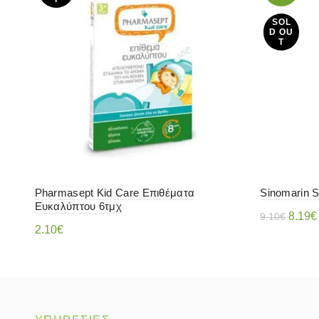
SOL
D OU
T
Pharmasept Kid Care Επιθέματα
Sinomarin 
Ευκαλύπτου 6τμχ
Origin
8.19
€
9.10
€
2.10
€
price
Διαβάστ
Διαβάστε περισσότερα
was:
9.10€