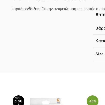
Ιατρικές ενδείξεις: Για την αντιμετώπιση της ρινικής σ
Επιπ
Βάρ
Κατ
Size
SOL
-10%
D OU
T