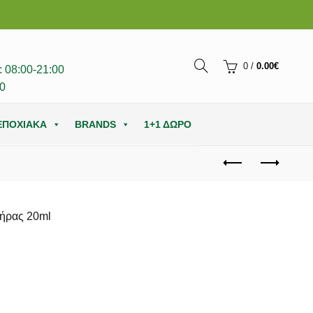
0
/
0.00
€
 08:00-21:00
0
ΕΠΟΧΙΑΚΑ
BRANDS
1+1 ΔΩΡΟ
τήρας 20ml