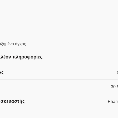
υξημένο άγχος
λέον πληροφορίες
ος
30 
ασκευαστής
Phar