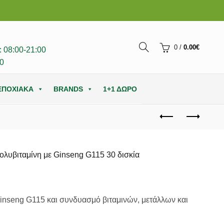
0
/
0.00
€
 08:00-21:00
0
ΕΠΟΧΙΑΚΑ
BRANDS
1+1 ΔΩΡΟ
Πολυβιταμίνη με Ginseng G115 30 δισκία
nseng G115 και συνδυασμό βιταμινών, μετάλλων και