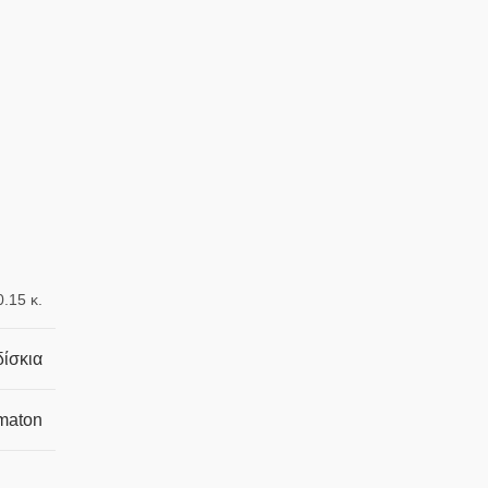
0.15 κ.
δίσκια
maton