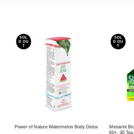
SOL
SOL
D OU
D OU
T
T
Power of Nature Watermelon Body Detox
Menarini Bi
60+, 30 Τα