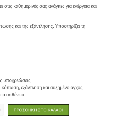
ε στις καθημερινές σας ανάγκες για ενέργεια και
πωσης και της εξάντλησης. Υποστηρίζει τη
ες υποχρεώσεις
 κόπωση, εξάντληση και αυξημένο άγχος
ια ασθένεια
maton Geriatric Δισκία Πολυβιταμίνη με Ginseng G115 30 δισκία ποσό
ΠΡΟΣΘΉΚΗ ΣΤΟ ΚΑΛΆΘΙ