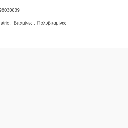
98030839
atric
,
Βιταμίνες
,
Πολυβιταμίνες