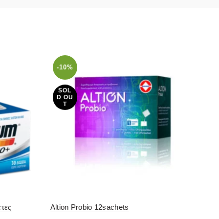
-10%
-
SOL
S
D OU
D
T
έτες
Altion Probio 12sachets
Heal
100