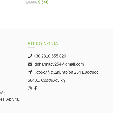
Original
Η
9.54
€
10.60
€
Πορ
price
τρέχουσα
Διαβάστε περισσότερα
12.
was:
τιμή
10.60€.
είναι:
9.54€.
ΕΠΙΚΟΙΝΩΝΙΑ
+30 2310 655 820
idpharmacy254@gmail.com
Καραολή & Δημητρίου 254 Εύοσμος
56431, Θεσσαλονίκη
ιάς.
s, Apivita,