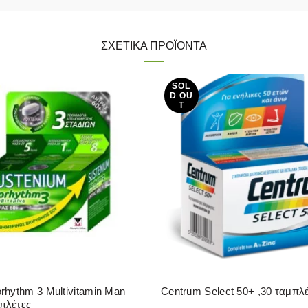
ΣΧΕΤΙΚΆ ΠΡΟΪΌΝΤΑ
SOL
D OU
T
orhythm 3 Multivitamin Man
Centrum Select 50+ ,30 ταμπλ
μπλέτες