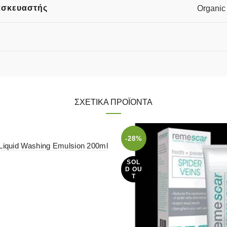
ασκευαστής
Organic
ΣΧΕΤΙΚΆ ΠΡΟΪΌΝΤΑ
-28%
Liquid Washing Emulsion 200ml
SOL
D OU
T
η στο καλάθι