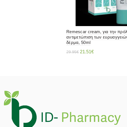
Remescar cream, για την πρόλ
αντιμετώπιση των ευρυαγγειώ
δέρμα, 50ml
Original
Η
21.51
€
29.95
€
price
τρέχουσα
Διαβάστε περισσότερα
was:
τιμή
29.95€.
είναι:
21.51€.