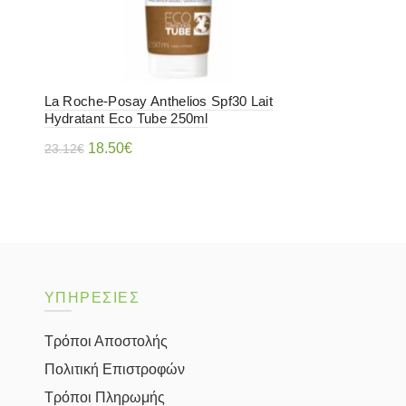
La Roche-Posay Anthelios Spf30 Lait
Hydratant Eco Tube 250ml
Original
Η
18.50
€
23.12
€
price
τρέχουσα
Διαβάστε περισσότερα
was:
τιμή
23.12€.
είναι:
18.50€.
ΥΠΗΡΕΣΙΕΣ
Τρόποι Αποστολής
Πολιτική Επιστροφών
Τρόποι Πληρωμής