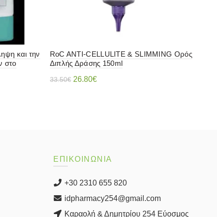
ηψη και την
RoC ANTI-CELLULITE & SLIMMING Ορός
Lier
ν στο
Διπλής Δράσης 150ml
Cor
Original
Η
26.80
€
24.
33.50
€
price
τρέχουσα
Διαβάστε περισσότερα
was:
τιμή
33.50€.
είναι:
26.80€.
ΕΠΙΚΟΙΝΩΝΙΑ
+30 2310 655 820
idpharmacy254@gmail.com
Καραολή & Δημητρίου 254 Εύοσμος