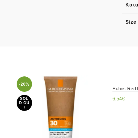
Κατ
Size
-20%
Eubos Red 
6.54
€
SOL
D OU
T
Προσθήκ