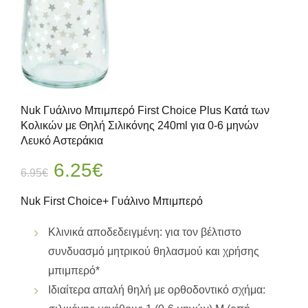
Nuk Γυάλινο Μπιμπερό First Choice Plus Κατά των
Κολικών με Θηλή Σιλικόνης 240ml για 0-6 μηνών
Λευκό Αστεράκια
Original
Η
6.25
€
6.95
€
price
τρέχουσα
Nuk First Choice+ Γυάλινο Μπιμπερό
was:
τιμή
Κλινικά αποδεδειγμένη: για τον βέλτιστο
συνδυασμό μητρικού θηλασμού και χρήσης
6.95€.
είναι:
μπιμπερό*
6.25€.
Ιδιαίτερα απαλή θηλή με ορθοδοντικό σχήμα: