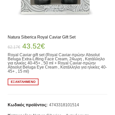
Natura Siberica Royal Caviar Gift Set
Original
Η
43.52
€
62.17
€
price
τρέχουσα
Royal Caviar gift set (Royal Caviar-πρώην Absolut
was:
τιμή
Beluga Extra-Lifting Face Cream, 24ωρη , Κατάλληλο
για ηλικίες 40-45+ , 50 ml + Royal Caviar-πρώην
62.17€.
είναι:
Absolut Beluga Eye Cream , Κατάλληλο για ηλικίες 40-
45+ , 15 ml)
43.52€.
ΕΞΑΝΤΛΗΜΈΝΟ
Κωδικός προϊόντος:
4743318101514