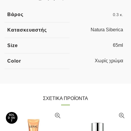
Βάρος
0.3 κ.
Natura Siberica
Κατασκευαστής
65ml
Size
Χωρίς χρώμα
Color
ΣΧΕΤΙΚΆ ΠΡΟΪΌΝΤΑ
SOL
D OU
T