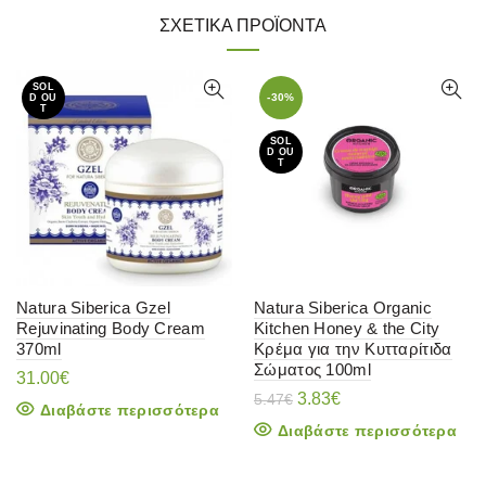
ΣΧΕΤΙΚΆ ΠΡΟΪΌΝΤΑ
SOL
-30%
D OU
T
SOL
D OU
T
Natura Siberica Gzel
Natura Siberica Organic
Rejuvinating Body Cream
Kitchen Honey & the City
370ml
Κρέμα για την Κυτταρίτιδα
Σώματος 100ml
31.00
€
Original
Η
3.83
€
5.47
€
Διαβάστε περισσότερα
price
τρέχουσα
Διαβάστε περισσότερα
was:
τιμή
5.47€.
είναι:
3.83€.