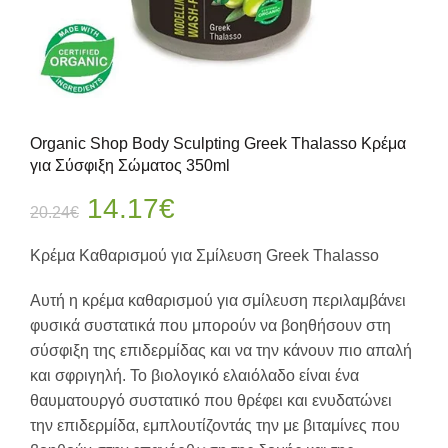
Organic Shop Body Sculpting Greek Thalasso Κρέμα
για Σύσφιξη Σώματος 350ml
Original
Η
14.17
€
20.24
€
price
τρέχουσα
Κρέμα Καθαρισμού για Σμίλευση Greek Thalasso
was:
τιμή
Αυτή η κρέμα καθαρισμού για σμίλευση περιλαμβάνει
φυσικά συστατικά που μπορούν να βοηθήσουν στη
20.24€.
είναι:
σύσφιξη της επιδερμίδας και να την κάνουν πιο απαλή
και σφριγηλή. Το βιολογικό ελαιόλαδο είναι ένα
14.17€.
θαυματουργό συστατικό που θρέφει και ενυδατώνει
την επιδερμίδα, εμπλουτίζοντάς την με βιταμίνες που