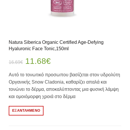
Natura Siberica Organic Certified Age-Defying
Hyaluronic Face Tonic,150ml
Original
Η
11.68
€
16.69
€
price
τρέχουσα
Αυτό το τονωτικό προσωπου βασίζεται στον υδρολύτη
Οργανικής Snow Cladonia, καθαρίζει απαλά και
was:
τιμή
τονώνει το δέρμα, αποκαλύπτοντας μια φυσική λάμψη
και ομοιόμορφη χροιά στο δέρμα
16.69€.
είναι:
11.68€.
ΕΞΑΝΤΛΗΜΈΝΟ