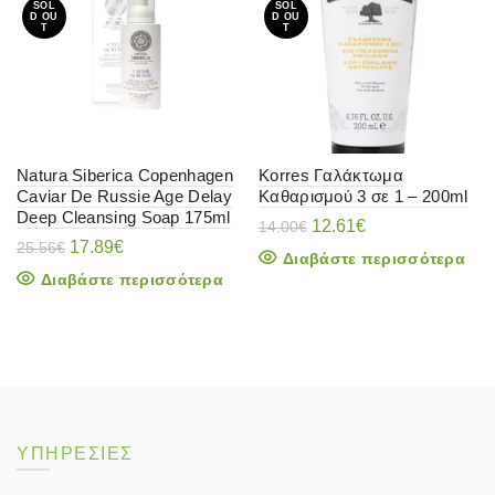
SOL
SOL
D OU
D OU
T
T
Natura Siberica Copenhagen
Korres Γαλάκτωμα
Caviar De Russie Age Delay
Καθαρισμού 3 σε 1 – 200ml
Deep Cleansing Soap 175ml
Original
Η
12.61
€
14.00
€
Original
Η
price
τρέχουσα
17.89
€
25.56
€
Διαβάστε περισσότερα
price
τρέχουσα
was:
τιμή
Διαβάστε περισσότερα
was:
τιμή
14.00€.
είναι:
25.56€.
είναι:
12.61€.
17.89€.
ΥΠΗΡΕΣΙΕΣ