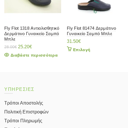
Fly Flot 1318 Αντιολισθητικό
Fly Flot 81474 Δερμάτινο
Δερμάτινο Γυναικείο Σαμπό
Γυναικείο Σαμπό Μπλε
Μπλε
31.50
€
Original
Η
25.20
€
28.00
€
Αυτό
Επιλογή
price
τρέχουσα
το
Διαβάστε περισσότερα
was:
τιμή
προϊόν
28.00€.
είναι:
έχει
25.20€.
πολλαπλές
παραλλαγές.
Οι
επιλογές
ΥΠΗΡΕΣΙΕΣ
μπορούν
να
Τρόποι Αποστολής
επιλεγούν
στη
Πολιτική Επιστροφών
σελίδα
του
Τρόποι Πληρωμής
προϊόντος