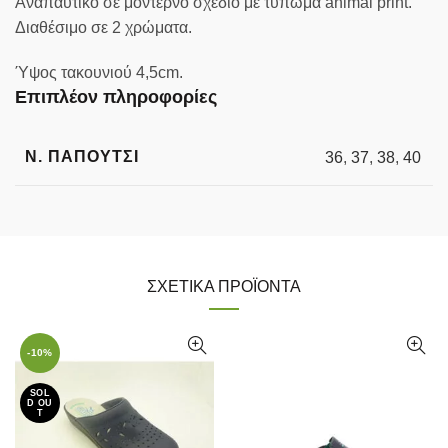
Αναπαυτικό σε μοντέρνο σχέδιο με τύπωμα animal print.
Διαθέσιμο σε 2 χρώματα.
Ύψος τακουνιού 4,5cm.
Επιπλέον πληροφορίες
Ν. ΠΑΠΟΥΤΣΙ
36
,
37
,
38
,
40
ΣΧΕΤΙΚΆ ΠΡΟΪΌΝΤΑ
-10%
SOL
D OU
T