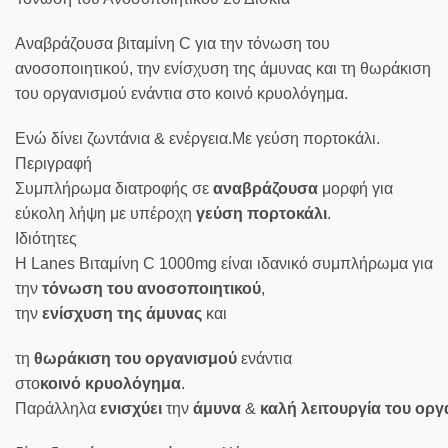
Αναβράζουσα βιταμίνη C για την τόνωση του
ανοσοποιητικού, την ενίσχυση της άμυνας και τη θωράκιση
του οργανισμού ενάντια στο κοινό κρυολόγημα.
Ενώ δίνει ζωντάνια & ενέργεια.Με γεύση πορτοκάλι.
Περιγραφή
Συμπλήρωμα διατροφής σε
αναβράζουσα
μορφή για
εύκολη λήψη με υπέροχη
γεύση
πορτοκάλι
.
Ιδιότητες
Η Lanes Βιταμίνη C 1000mg είναι ιδανικό συμπλήρωμα για
την
τόνωση
του
ανοσοποιητικού
,
την
ενίσχυση
της
άμυνας
και
τη
θωράκιση του
οργανισμού
ενάντια
στο
κοινό
κρυολόγημα
.
Παράλληλα
ενισχύει
την
άμυνα
&
καλή
λειτουργία
του
οργ