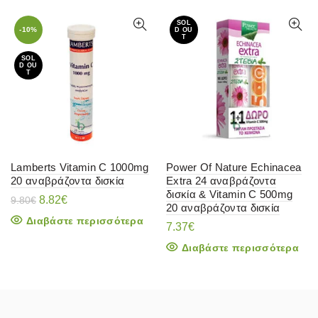
SOL
-10%
D OU
T
SOL
D OU
T
Lamberts Vitamin C 1000mg
Power Of Nature Echinacea
20 αναβράζοντα δισκία
Extra 24 αναβράζοντα
δισκία & Vitamin C 500mg
Original
Η
8.82
€
9.80
€
20 αναβράζοντα δισκία
price
τρέχουσα
Διαβάστε περισσότερα
was:
τιμή
7.37
€
9.80€.
είναι:
Διαβάστε περισσότερα
8.82€.