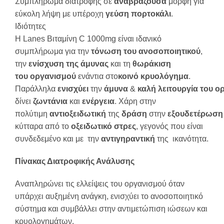
Συμπλήρωμα διατροφής σε
αναβράζουσα
μορφή για
εύκολη λήψη με υπέροχη
γεύση
πορτοκάλι
.
Ιδιότητες
Η Lanes Βιταμίνη C 1000mg είναι ιδανικό
συμπλήρωμα για την
τόνωση
του
ανοσοποιητικού
,
την
ενίσχυση
της
άμυνας
και τη
θωράκιση
του
οργανισμού
ενάντια στο
κοινό
κρυολόγημα
.
Παράλληλα
ενισχύει
την
άμυνα
&
καλή
λειτουργία
του
ο
δίνει
ζωντάνια
και
ενέργεια
. Χάρη στην
πολύτιμη
αντιοξειδωτική
της
δράση
στην
εξουδετέρωση
κύτταρα από το
οξειδωτικό
στρες
, γεγονός που είναι
συνδεδεμένο και με την
αντιγηραντική
της ικανότητα.
Πίνακας Διατροφικής Ανάλυσης
Αναπληρώνει τις ελλείψεις του οργανισμού όταν
υπάρχει αυξημένη ανάγκη, ενισχύει το ανοσοποιητικό
σύστημα και συμβάλλει στην αντιμετώπιση ιώσεων και
κρυολογημάτων.