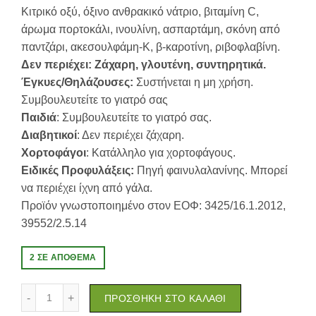
Κιτρικό οξύ, όξινο ανθρακικό νάτριο, βιταμίνη C,
άρωμα πορτοκάλι, ινουλίνη, ασπαρτάμη, σκόνη από
παντζάρι, ακεσουλφάμη-Κ, β-καροτίνη, ριβοφλαβίνη.
Δεν περιέχει: Ζάχαρη, γλουτένη, συντηρητικά.
Έγκυες/Θηλάζουσες:
Συστήνεται η μη χρήση.
Συμβουλευτείτε το γιατρό σας
Παιδιά
: Συμβουλευτείτε το γιατρό σας.
Διαβητικοί
: Δεν περιέχει ζάχαρη.
Χορτοφάγοι
: Κατάλληλο για χορτοφάγους.
Ειδικές Προφυλάξεις:
Πηγή φαινυλαλανίνης. Μπορεί
να περιέχει ίχνη από γάλα.
Προϊόν γνωστοποιημένο στον ΕΟΦ: 3425/16.1.2012,
39552/2.5.14
2 ΣΕ ΑΠΌΘΕΜΑ
Lanes Vitamin C 1000mg 20 αναβράζοντα δισκία Πορτοκάλ
ΠΡΟΣΘΉΚΗ ΣΤΟ ΚΑΛΆΘΙ