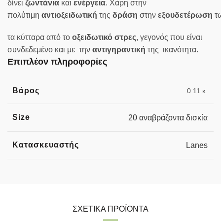
δίνει
ζωντάνια
και
ενέργεια
. Χάρη στην
πολύτιμη
αντιοξειδωτική
της
δράση
στην
εξουδετέρωση
τ
τα κύτταρα από το
οξειδωτικό
στρες
, γεγονός που είναι
συνδεδεμένο και με την
αντιγηραντική
της ικανότητα.
Επιπλέον πληροφορίες
Βάρος
0.11 κ.
Size
20 αναβράζοντα δισκία
Κατασκευαστής
Lanes
ΣΧΕΤΙΚΆ ΠΡΟΪΌΝΤΑ