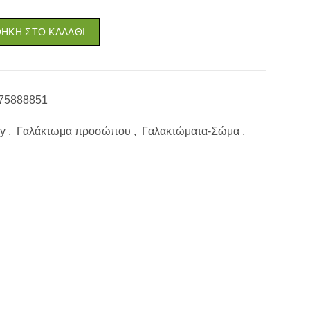
ΉΚΗ ΣΤΟ ΚΑΛΆΘΙ
75888851
y
,
Γαλάκτωμα προσώπου
,
Γαλακτώματα-Σώμα
,