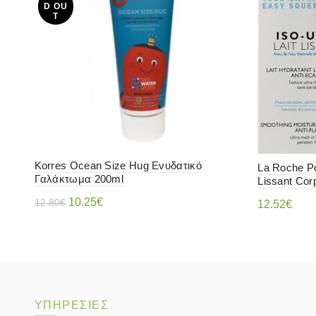
D OU
T
Korres Ocean Size Hug Ενυδατικό
La Roche Po
Γαλάκτωμα 200ml
Lissant Cor
Original
Η
10.25
€
12.80
€
12.52
€
price
τρέχουσα
Διαβάστε περισσότερα
Διαβάστ
was:
τιμή
12.80€.
είναι:
10.25€.
ΥΠΗΡΕΣΙΕΣ