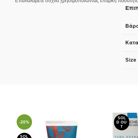
Επαναλάβετε συχνά χρησιμοποιώντας επαρκή ποσότητα ιδ
Επιπ
Βάρ
Κατ
Size
SOL
-20%
D OU
T
SOL