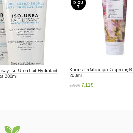
D OU
T
Korres Γαλάκτωμα Σώματος Β
say Iso-Urea Lait Hydratant
200ml
ps 200ml
Original
Η
7.11
€
7.90
€
price
τρέχουσα
Διαβάστε περισσότερα
ε περισσότερα
was:
τιμή
7.90€.
είναι:
7.11€.