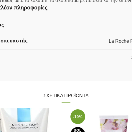
ίως μετά το κολύμπι, το σκούπισμα με πετσέτα και την έντον
λέον πληροφορίες
ος
ασκευαστής
La Roche 
ΣΧΕΤΙΚΆ ΠΡΟΪΌΝΤΑ
-10%
SOL