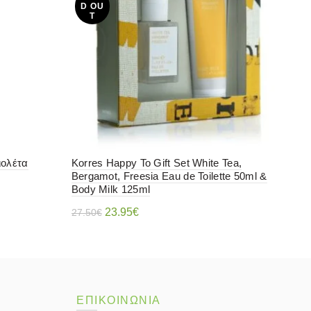
D OU
D
T
ιολέτα
Korres Happy To Gift Set White Tea,
Kor
Bergamot, Freesia Eau de Toilette 50ml &
Ros
Body Milk 125ml
7.80
Original
Η
23.95
€
27.50
€
price
τρέχουσα
Διαβάστε περισσότερα
was:
τιμή
27.50€.
είναι:
ΕΠΙΚΟΙΝΩΝΙΑ
23.95€.