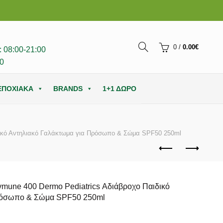
0
/
0.00
€
 08:00-21:00
0
ΕΠΟΧΙΑΚΑ
BRANDS
1+1 ΔΩΡΟ
δικό Αντηλιακό Γαλάκτωμα για Πρόσωπο & Σώμα SPF50 250ml
vmune 400 Dermo Pediatrics Αδιάβροχο Παιδικό
Πρόσωπο & Σώμα SPF50 250ml