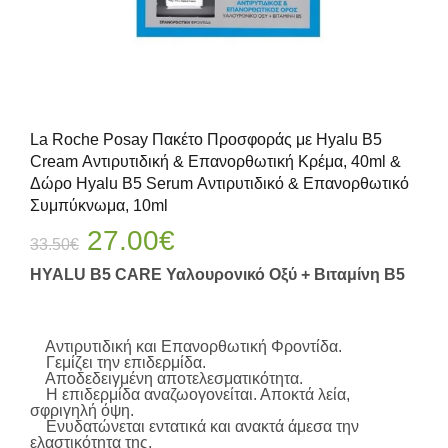
La Roche Posay Πακέτο Προσφοράς με Hyalu B5
Cream Αντιρυτιδική & Επανορθωτική Κρέμα, 40ml &
Δώρο Hyalu B5 Serum Αντιρυτιδικό & Επανορθωτικό
Συμπύκνωμα, 10ml
Original
Η
27.00
€
33.50
€
price
τρέχουσα
HYALU B5 CARE Υαλουρονικό Οξύ + Βιταμίνη Β5
was:
τιμή
33.50€.
είναι:
27.00€.
Αντιρυτιδική και Επανορθωτική Φροντίδα.
Γεμίζει την επιδερμίδα.
Αποδεδειγμένη αποτελεσματικότητα.
Η επιδερμίδα αναζωογονείται. Αποκτά λεία,
σφριγηλή όψη.
Ενυδατώνεται εντατικά και ανακτά άμεσα την
ελαστικότητα της.