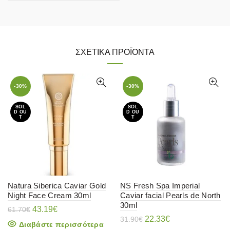
ΣΧΕΤΙΚΆ ΠΡΟΪΌΝΤΑ
-30%
-30%
SOL
SOL
D OU
D OU
T
T
Natura Siberica Caviar Gold
NS Fresh Spa Imperial
Night Face Cream 30ml
Caviar facial Pearls de North
30ml
Original
Η
43.19
€
61.70
€
price
τρέχουσα
Original
Η
22.33
€
31.90
€
Διαβάστε περισσότερα
was:
τιμή
price
τρέχουσα