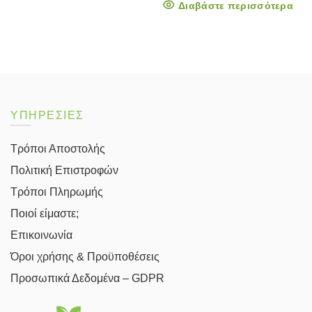
Διαβάστε περισσότερα
61.70€.
είναι:
was:
τιμή
43.19€.
31.90€.
είναι:
22.33€.
ΥΠΗΡΕΣΙΕΣ
Τρόποι Αποστολής
Πολιτική Επιστροφών
Τρόποι Πληρωμής
Ποιοί είμαστε;
Επικοινωνία
Όροι χρήσης & Προϋποθέσεις
Προσωπικά Δεδομένα – GDPR