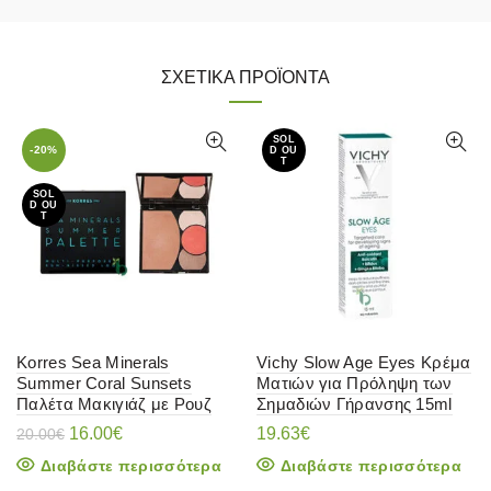
ΣΧΕΤΙΚΆ ΠΡΟΪΌΝΤΑ
SOL
-20%
D OU
T
SOL
D OU
T
Korres Sea Minerals
Vichy Slow Age Eyes Κρέμα
Summer Coral Sunsets
Ματιών για Πρόληψη των
Παλέτα Μακιγιάζ με Ρουζ
Σημαδιών Γήρανσης 15ml
Original
Η
16.00
€
19.63
€
20.00
€
price
τρέχουσα
Διαβάστε περισσότερα
Διαβάστε περισσότερα
was:
τιμή