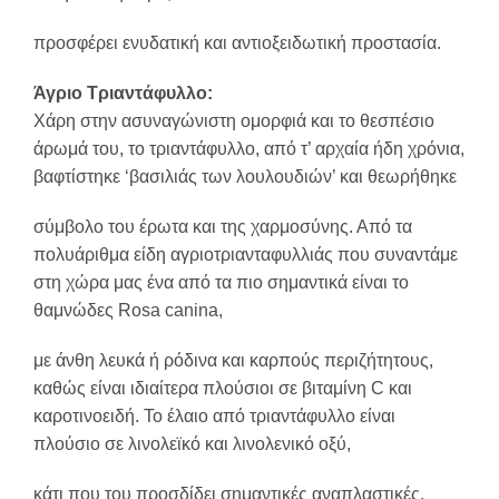
προσφέρει ενυδατική και αντιοξειδωτική προστασία.
Άγριο Τριαντάφυλλο:
Χάρη στην ασυναγώνιστη ομορφιά και το θεσπέσιο
άρωμά του, το τριαντάφυλλο, από τ’ αρχαία ήδη χρόνια,
βαφτίστηκε ‘βασιλιάς των λουλουδιών’ και θεωρήθηκε
σύμβολο του έρωτα και της χαρμοσύνης. Από τα
πολυάριθμα είδη αγριοτριανταφυλλιάς που συναντάμε
στη χώρα μας ένα από τα πιο σημαντικά είναι το
θαμνώδες Rosa canina,
με άνθη λευκά ή ρόδινα και καρπούς περιζήτητους,
καθώς είναι ιδιαίτερα πλούσιοι σε βιταμίνη C και
καροτινοειδή. Το έλαιο από τριαντάφυλλο είναι
πλούσιο σε λινολεϊκό και λινολενικό οξύ,
κάτι που του προσδίδει σημαντικές αναπλαστικές,