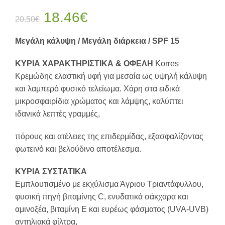
Original
Η
18.46
€
20.50
€
price
τρέχουσα
Μεγάλη κάλυψη / Μεγάλη διάρκεια / SPF 15
was:
τιμή
ΚΥΡΙΑ ΧΑΡΑΚΤΗΡΙΣΤΙΚΑ & ΟΦΕΛΗ
Korres
Κρεμώδης ελαστική υφή για μεσαία ως υψηλή κάλυψη
20.50€.
είναι:
και λαμπερό φυσικό τελείωμα. Χάρη στα ειδικά
μικροσφαιρίδια χρώματος και λάμψης, καλύπτει
18.46€.
ιδανικά λεπτές γραμμές,
πόρους και ατέλειες της επιδερμίδας, εξασφαλίζοντας
φωτεινό και βελούδινο αποτέλεσμα.
ΚΥΡΙΑ ΣΥΣΤΑΤΙΚΑ
Εμπλουτισμένο με εκχύλισμα Άγριου Τριαντάφυλλου,
φυσική πηγή βιταμίνης C, ενυδατικά σάκχαρα και
αμινοξέα, βιταμίνη Ε και ευρέως φάσματος (UVA-UVB)
αντηλιακά φίλτρα,