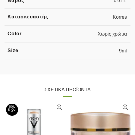
Βάρος
0.01 κ.
Κατασκευαστής
Korres
Color
Χωρίς χρώμα
Size
9ml
ΣΧΕΤΙΚΆ ΠΡΟΪΌΝΤΑ
SOL
D OU
T