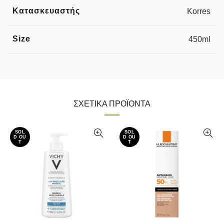
Κατασκευαστής
Korres
Size
450ml
ΣΧΕΤΙΚΆ ΠΡΟΪΌΝΤΑ
SOL
SOL
D OU
D OU
T
T