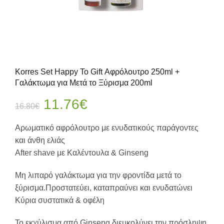
Korres Set Happy To Gift Αφρόλουτρο 250ml +
Γαλάκτωμα για Μετά το Ξύρισμα 200ml
Original
Η
11.76
€
16.80
€
price
τρέχουσα
Αρωματικό αφρόλουτρο με ενυδατικούς παράγοντες
και άνθη ελιάς
was:
τιμή
After shave με Καλέντουλα & Ginseng
16.80€.
είναι:
Μη λιπαρό γαλάκτωμα για την φροντίδα μετά το
ξύρισμα.Προστατεύει, καταπραύνει και ενυδατώνει
11.76€.
Κύρια συστατικά & οφέλη
Το εκχύλισμα από Ginseng διευκολύνει την πρόσληψη