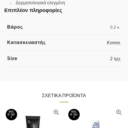
Δερματολογικά ελεγμένη
Επιπλέον πληροφορίες
Βάρος
0.2 κ.
Κατασκευαστής
Korres
Size
2 τμχ
ΣΧΕΤΙΚΆ ΠΡΟΪΌΝΤΑ
SOL
SOL
D OU
D OU
T
T