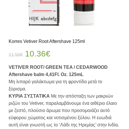
Korres Vetiver Root Aftershave 125ml
Original
Η
10.36
€
11.50
€
price
τρέχουσα
VETIVER ROOT/ GREEN TEA / CEDARWOOD
Aftershave balm 4,41Fl. Oz. 125mL
was:
τιμή
Μη λιπαρό γαλάκτωμα για τη φροντίδα μετά το
ξύρισμα.
11.50€.
είναι:
ΚΥΡΙΑ ΣΥΣΤΑΤΙΚΑ
Με την απόσταξη των μακριών
10.36€.
ριζών του Vetiver, παραλαμβάνουμε ένα αιθέριο έλαιο
με ζεστό, πλούσιο άρωμα που προσομοιάζει αυτό
εύφορου χώματος και νοτισμένου ξύλου. Η ευωδιά
αυτή είναι γνωστή ως το ‘Λάδι της Ηρεμίας’ στην Ινδία.