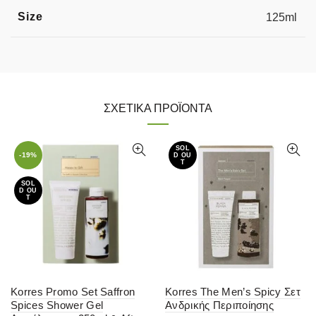
Size
125ml
ΣΧΕΤΙΚΆ ΠΡΟΪΌΝΤΑ
SOL
-19%
D OU
T
SOL
D OU
T
Korres Promo Set Saffron
Korres The Men’s Spicy Σετ
Spices Shower Gel
Ανδρικής Περιποίησης