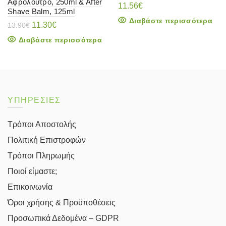
Αφρόλουτρο, 250ml & After
11.56
€
Shave Balm, 125ml
Διαβάστε περισσότερα
Original
Η
11.30
€
13.90
€
price
τρέχουσα
Διαβάστε περισσότερα
was:
τιμή
13.90€.
είναι:
11.30€.
ΥΠΗΡΕΣΙΕΣ
Τρόποι Αποστολής
Πολιτική Επιστροφών
Τρόποι Πληρωμής
Ποιοί είμαστε;
Επικοινωνία
Όροι χρήσης & Προϋποθέσεις
Προσωπικά Δεδομένα – GDPR