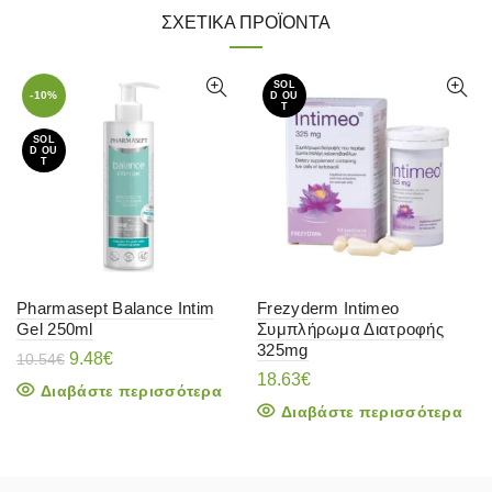
ΣΧΕΤΙΚΆ ΠΡΟΪΌΝΤΑ
SOL
-10%
D OU
T
SOL
D OU
T
Pharmasept Balance Intim
Frezyderm Intimeo
Gel 250ml
Συμπλήρωμα Διατροφής
325mg
Original
Η
9.48
€
10.54
€
price
τρέχουσα
18.63
€
Διαβάστε περισσότερα
was:
τιμή
Διαβάστε περισσότερα
10.54€.
είναι:
9.48€.