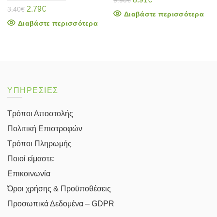
9.90
€
Original
Η
price
τρέχουσα
2.79
€
3.40
€
Διαβάστε περισσότερα
price
τρέχουσα
was:
τιμή
Διαβάστε περισσότερα
was:
τιμή
9.90€.
είναι:
3.40€.
είναι:
8.91€.
2.79€.
ΥΠΗΡΕΣΙΕΣ
Τρόποι Αποστολής
Πολιτική Επιστροφών
Τρόποι Πληρωμής
Ποιοί είμαστε;
Επικοινωνία
Όροι χρήσης & Προϋποθέσεις
Προσωπικά Δεδομένα – GDPR