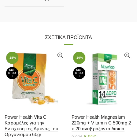
ΣΧΕΤΙΚΆ ΠΡΟΪΌΝΤΑ
-18%
-10%
SOL
SOL
D OU
D OU
T
T
Power Health Vita C
Power Health Magnesium
Καραμέλες για την
220mg + Vitamin C 500mg 2
Ενίσχυση της Άμυνας του
x 20 αναβράζοντα δισκία
Οργανισμού 60gr
Original
Η
8.91
€