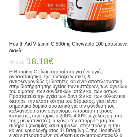
Health Aid Vitamin C 500mg Chewable 100 μασώμενα
δισκία
Original
Η
18.18
€
20.20
€
price
τρέχουσα
Η Βιταμίνη C είναι απαραίτητη για ένα υγιές
was:
τιμή
ανοσοποιητικό, έχει αντιοξειδωτικές &
αντιφλεγμονώδεις ιδιότητες και είναι αποτελεσματική
20.20€.
είναι:
στην διατήρηση της υγείας των κυττάρων, των αγγείων
του αίματος, των συνδετικών ιστών και των οστών.
18.18€.
Προστατεύει την υγεία των δοντιών και των ούλων και
διατηρεί την ελαστικότητα του δέρματος, γιατί είναι
σημαντικό δομικό συστατικό για την σύνθεση του
κολλαγόνου στον οργανισμό. Απαραίτητη στους
καπνιστές (ανεπάρκεια 200%-400% μεγαλύτερη από
τους μη καπνιστές), αυξάνει την απορρόφηση του
σιδήρου (αναιμία) και συμβάλλει στην πρόληψη του
κοινού κρυολογήματος. Η Βιταμίνη C της HealthAid
είναι εμπλουτισμένη σύνθεση με αγριοτριανταφυλλιά