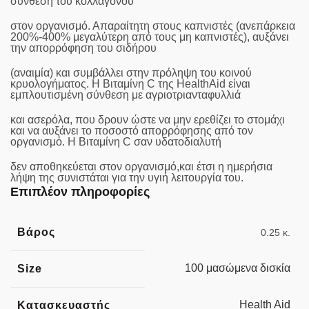
σύνθεση του κολλαγόνου
στον οργανισμό. Απαραίτητη στους καπνιστές (ανεπάρκεια
200%-400% μεγαλύτερη από τους μη καπνιστές), αυξάνει
την απορρόφηση του σιδήρου
(αναιμία) και συμβάλλει στην πρόληψη του κοινού
κρυολογήματος. Η Βιταμίνη C της HealthAid είναι
εμπλουτισμένη σύνθεση με αγριοτριανταφυλλιά
και ασερόλα, που δρουν ώστε να μην ερεθίζει το στομάχι
και να αυξάνει το ποσοστό απορρόφησης από τον
οργανισμό. Η Βιταμίνη C σαν υδατοδιαλυτή
δεν αποθηκεύεται στον οργανισμό,και έτσι η ημερήσια
λήψη της συνιστάται για την υγιή λειτουργία του.
Επιπλέον πληροφορίες
Βάρος
0.25 κ.
100 μασώμενα δισκία
Size
Health Aid
Κατασκευαστής