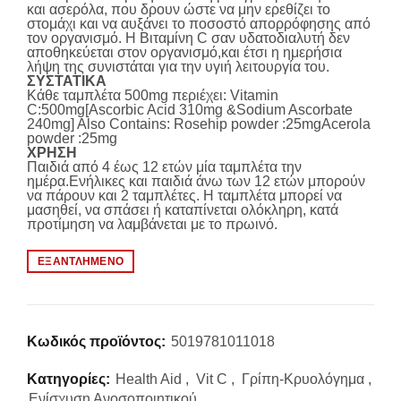
και ασερόλα, που δρουν ώστε να μην ερεθίζει το
στομάχι και να αυξάνει το ποσοστό απορρόφησης από
τον οργανισμό. Η Βιταμίνη C σαν υδατοδιαλυτή δεν
αποθηκεύεται στον οργανισμό,και έτσι η ημερήσια
λήψη της συνιστάται για την υγιή λειτουργία του.
ΣΥΣΤΑΤΙΚΑ
Κάθε ταμπλέτα 500mg περιέχει: Vitamin
C:500mg[Ascorbic Acid 310mg &Sodium Ascorbate
240mg] Also Contains: Rosehip powder :25mgAcerola
powder :25mg
ΧΡΗΣΗ
Παιδιά από 4 έως 12 ετών μία ταμπλέτα την
ημέρα.Ενήλικες και παιδιά άνω των 12 ετών μπορούν
να πάρουν και 2 ταμπλέτες. Η ταμπλέτα μπορεί να
μασηθεί, να σπάσει ή καταπίνεται ολόκληρη, κατά
προτίμηση να λαμβάνεται με το πρωινό.
ΕΞΑΝΤΛΗΜΈΝΟ
Κωδικός προϊόντος:
5019781011018
Κατηγορίες:
Health Aid
,
Vit C
,
Γρίπη-Κρυολόγημα
,
Ενίσχυση Ανοσοποιητικού