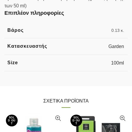
των 50 ml)
Επιπλέον πληροφορίες
Βάρος
0.13 κ.
Κατασκευαστής
Garden
Size
100ml
ΣΧΕΤΙΚΆ ΠΡΟΪΌΝΤΑ
SOL
SOL
D OU
D OU
T
T