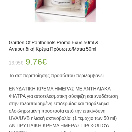
Garden Of Panthenols Promo Ενυδ.50ml &
Αντιρυτιδική Κρέμα Πρόσωπο/Μάτια 50ml
Original
Η
9.76
€
13.95
€
price
τρέχουσα
Το σετ περιποίησης προσώπου περιλαμβάνει
was:
τιμή
ΕΝΥΔΑΤΙΚΗ ΚΡΕΜΑ ΗΜΕΡΑΣ ΜΕ ΑΝΤΗΛΙΑΚΑ
ΦΙΛΤΡΑ για αποτελεσματική σύσφιξη και ενυδάτωση
13.95€.
είναι:
στην ταλαιπωρημένη επιδερμίδα και παράλληλα
ολοκληρωμένη προστασία από την επικίνδυνη
9.76€.
UVA/UVB ηλιακή ακτινοβολία, (1 τεμάχιο των 50 ml)
ΑΝΤΙΡΥΤΙΔΙΚΗ ΚΡΕΜΑ ΗΜΕΡΑΣ ΠΡΟΣΩΠΟΥ/