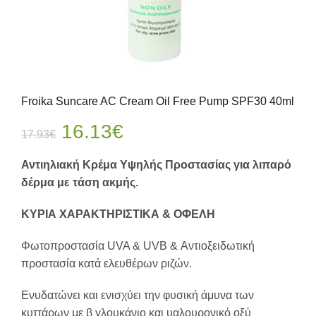
Froika Suncare AC Cream Oil Free Pump SPF30 40ml
Original
Η
16.13
€
17.93
€
price
τρέχουσα
Αντιηλιακή Κρέμα Υψηλής Προστασίας για λιπαρό
δέρμα με τάση ακμής.
was:
τιμή
ΚΥΡΙΑ ΧΑΡΑΚΤΗΡΙΣΤΙΚΑ & ΟΦΕΛΗ
17.93€.
είναι:
Φωτοπροστασία UVA & UVB & Αντιοξειδωτική
16.13€.
προστασία κατά ελευθέρων ριζών.
Ενυδατώνει και ενισχύει την φυσική άμυνα των
κυττάρων με β γλουκάνιο και υαλουρονικό οξύ