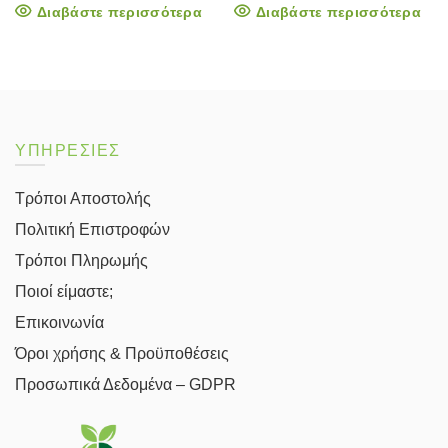
price
τρέχουσα
Διαβάστε περισσότερα
Διαβάστε περισσότερα
was:
τιμή
14.00€.
είναι:
12.61€.
ΥΠΗΡΕΣΙΕΣ
Τρόποι Αποστολής
Πολιτική Επιστροφών
Τρόποι Πληρωμής
Ποιοί είμαστε;
Επικοινωνία
Όροι χρήσης & Προϋποθέσεις
Προσωπικά Δεδομένα – GDPR