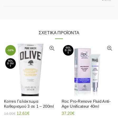
ΣΧΕΤΙΚΆ ΠΡΟΪΌΝΤΑ
SOL
-10%
D OU
T
SOL
D OU
T
Korres Γαλάκτωμα
Roc Pro-Renove Fluid Anti-
Καθαρισμού 3 σε 1 – 200ml
Age Unificateur 40ml
Original
Η
12.61
€
37.20
€
14.00
€