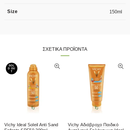
Size
150ml
ΣΧΕΤΙΚΆ ΠΡΟΪΌΝΤΑ
SOL
D OU
T
Vichy Ideal Soleil Anti Sand
Vichy Αδιάβροχο Παιδικό