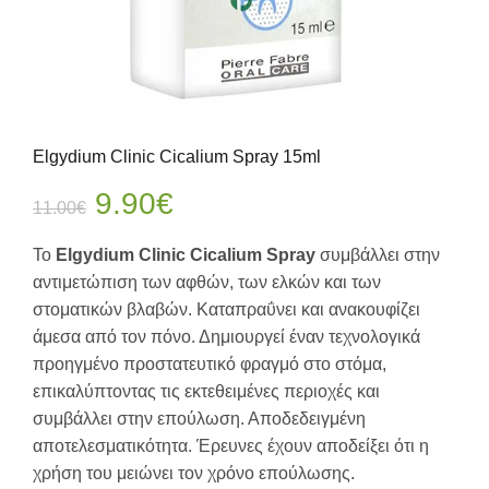
Elgydium Clinic Cicalium Spray 15ml
Original
Η
9.90
€
11.00
€
price
τρέχουσα
Το
Elgydium Clinic Cicalium Spray
συμβάλλει στην
αντιμετώπιση των αφθών, των ελκών και των
was:
τιμή
στοματικών βλαβών. Καταπραΰνει και ανακουφίζει
άμεσα από τον πόνο. Δημιουργεί έναν τεχνολογικά
11.00€.
είναι:
προηγμένο προστατευτικό φραγμό στο στόμα,
9.90€.
επικαλύπτοντας τις εκτεθειμένες περιοχές και
συμβάλλει στην επούλωση. Αποδεδειγμένη
αποτελεσματικότητα. Έρευνες έχουν αποδείξει ότι η
χρήση του μειώνει τον χρόνο επούλωσης.