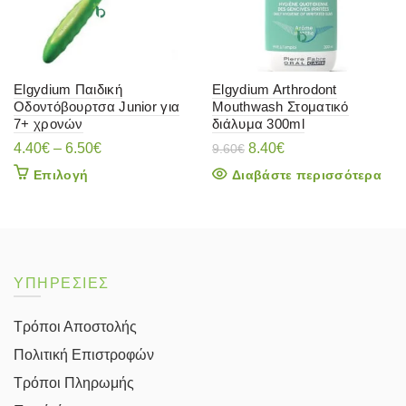
Elgydium Παιδική
Elgydium Arthrodont
Οδοντόβουρτσα Junior για
Μouthwash Στοματικό
7+ χρονών
διάλυμα 300ml
Original
Η
4.40
€
–
6.50
€
8.40
€
9.60
€
price
τρέχουσα
Αυτό
Επιλογή
Διαβάστε περισσότερα
was:
τιμή
το
9.60€.
είναι:
προϊόν
8.40€.
έχει
πολλαπλές
παραλλαγές.
Οι
ΥΠΗΡΕΣΙΕΣ
επιλογές
μπορούν
Τρόποι Αποστολής
να
επιλεγούν
Πολιτική Επιστροφών
στη
σελίδα
Τρόποι Πληρωμής
του