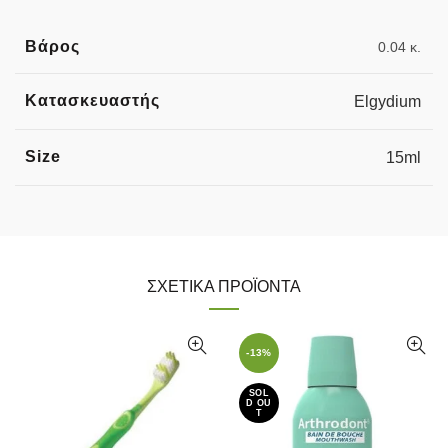
Βάρος
0.04 κ.
Κατασκευαστής
Elgydium
Size
15ml
ΣΧΕΤΙΚΆ ΠΡΟΪΌΝΤΑ
-13%
SOL
D OU
T