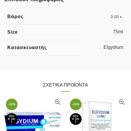
Βάρος
0.08 κ.
75ml
Size
Elgydium
Κατασκευαστής
ΣΧΕΤΙΚΆ ΠΡΟΪΌΝΤΑ
-10%
-10%
SOL
SOL
D OU
D OU
T
T