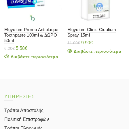
Elgydium Promo Antiplaque
Elgydium Clinic Cicalium
Toothpaste 100ml & ΔΩΡΟ
Spray 15ml
50ml
Original
Η
9.90
€
11.00
€
Original
Η
price
τρέχουσα
5.58
€
6.20
€
Διαβάστε περισσότερα
price
τρέχουσα
was:
τιμή
Διαβάστε περισσότερα
was:
τιμή
11.00€.
είναι:
6.20€.
είναι:
9.90€.
5.58€.
ΥΠΗΡΕΣΙΕΣ
Τρόποι Αποστολής
Πολιτική Επιστροφών
Τρόποι Πληρωμής