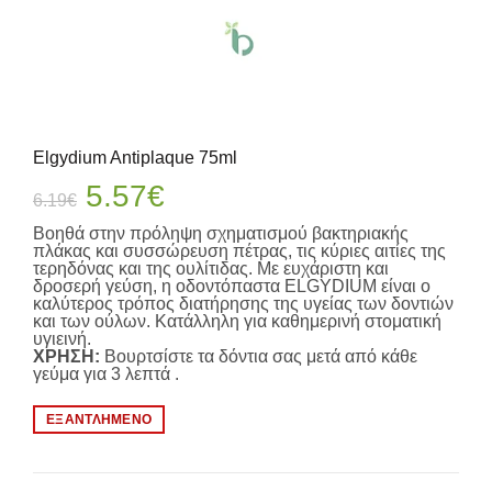
Elgydium Antiplaque 75ml
Original
Η
5.57
€
6.19
€
price
τρέχουσα
Βοηθά στην πρόληψη σχηματισμού βακτηριακής
was:
τιμή
πλάκας και συσσώρευση πέτρας, τις κύριες αιτίες της
τερηδόνας και της ουλίτιδας. Με ευχάριστη και
6.19€.
είναι:
δροσερή γεύση, η οδοντόπαστα ELGYDIUM είναι ο
καλύτερος τρόπος διατήρησης της υγείας των δοντιών
5.57€.
και των ούλων. Κατάλληλη για καθημερινή στοματική
υγιεινή.
ΧΡΗΣΗ:
Βουρτσίστε τα δόντια σας μετά από κάθε
γεύμα για 3 λεπτά .
ΕΞΑΝΤΛΗΜΈΝΟ