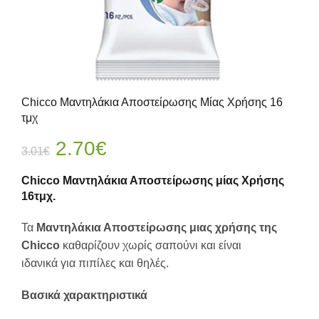
Chicco Μαντηλάκια Αποστείρωσης Μίας Χρήσης 16
τμχ
Original
Η
2.70
€
3.01
€
price
τρέχουσα
Chicco Μαντηλάκια Αποστείρωσης μίας Χρήσης
16τμχ.
was:
τιμή
Τα
Μαντηλάκια Αποστείρωσης μιας χρήσης της
3.01€.
είναι:
Chicco
καθαρίζουν χωρίς σαπούνι και είναι
ιδανικά για πιπίλες και θηλές.
2.70€.
Βασικά χαρακτηριστικά