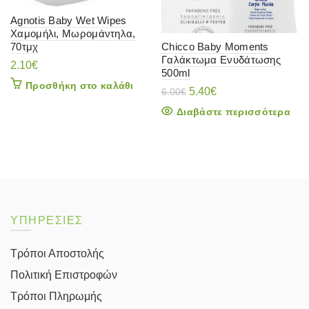
Agnotis Baby Wet Wipes
Χαμομήλι, Μωρομάντηλα,
Chicco Baby Moments
70τμχ
Γαλάκτωμα Ενυδάτωσης
2.10
€
500ml
Προσθήκη στο καλάθι
Original
Η
5.40
€
6.00
€
price
τρέχουσα
Διαβάστε περισσότερα
was:
τιμή
6.00€.
είναι:
5.40€.
ΥΠΗΡΕΣΙΕΣ
Τρόποι Αποστολής
Πολιτική Επιστροφών
Τρόποι Πληρωμής