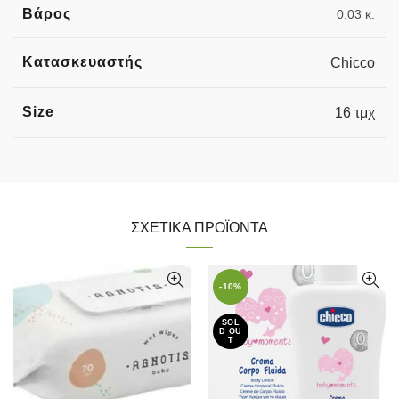
Βάρος
0.03 κ.
Κατασκευαστής
Chicco
Size
16 τμχ
ΣΧΕΤΙΚΆ ΠΡΟΪΌΝΤΑ
-10%
SOL
D OU
T