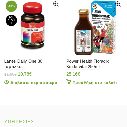
-10%
SOL
D OU
T
Lanes Daily One 30
Power Health Floradix
ταμπλέτες
Kindervital 250ml
Original
Η
10.78
€
25.16
€
11.98
€
price
τρέχουσα
Διαβάστε περισσότερα
Προσθήκη στο καλάθι
was:
τιμή
11.98€.
είναι:
10.78€.
ΥΠΗΡΕΣΙΕΣ