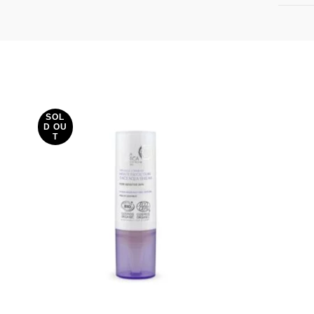
SOL
D OU
T