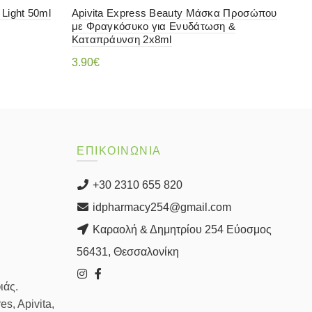
 Light 50ml
Apivita Express Beauty Μάσκα Προσώπου
Fro
με Φραγκόσυκο για Ενυδάτωση &
10.
Καταπράυνση 2x8ml
3.90
€
Διαβάστε περισσότερα
ΕΠΙΚΟΙΝΩΝΙΑ
+30 2310 655 820
idpharmacy254@gmail.com
Καραολή & Δημητρίου 254 Εύοσμος
56431, Θεσσαλονίκη
ιάς.
s, Apivita,