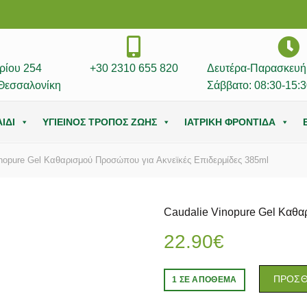
ρίου 254
+30 2310 655 820
Δευτέρα-Παρασκευή:
Θεσσαλονίκη
Σάββατο: 08:30-15:3
ΙΔΙ
ΥΓΙΕΙΝΟΣ ΤΡΟΠΟΣ ΖΩΗΣ
ΙΑΤΡΙΚΗ ΦΡΟΝΤΙΔΑ
nopure Gel Καθαρισμού Προσώπου για Ακνεϊκές Επιδερμίδες 385ml
Caudalie Vinopure Gel Καθα
22.90
€
ΠΡΟΣΘ
1 ΣΕ ΑΠΌΘΕΜΑ