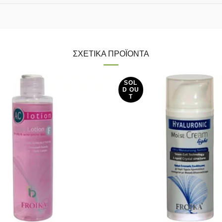
ΣΧΕΤΙΚΆ ΠΡΟΪΌΝΤΑ
SOL
D OU
T