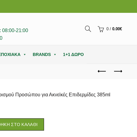
0
/
0.00
€
 08:00-21:00
0
ΕΠΟΧΙΑΚΑ
BRANDS
1+1 ΔΩΡΟ
ρισμού Προσώπου για Ακνεϊκές Επιδερμίδες 385ml
ΉΚΗ ΣΤΟ ΚΑΛΆΘΙ