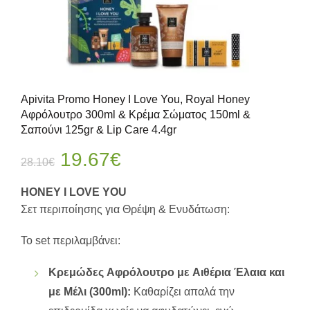
Apivita Promo Honey I Love You, Royal Honey
Αφρόλουτρο 300ml & Κρέμα Σώματος 150ml &
Σαπούνι 125gr & Lip Care 4.4gr
Original
Η
19.67
€
28.10
€
price
τρέχουσα
HONEY I LOVE YOU
Σετ περιποίησης για Θρέψη & Ενυδάτωση:
was:
τιμή
To set περιλαμβάνει:
28.10€.
είναι:
Κρεμώδες Aφρόλουτρο με Aιθέρια Έλαια και
19.67€.
με Μέλι (300ml):
Καθαρίζει απαλά την