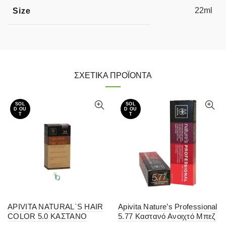
22ml
Size
ΣΧΕΤΙΚΆ ΠΡΟΪΌΝΤΑ
SOL
SOL
D OU
D OU
T
T
APIVITA NATURAL`S HAIR
Apivita Nature’s Professional
COLOR 5.0 ΚΑΣΤΑΝΟ
5.77 Καστανό Ανοιχτό Μπεζ