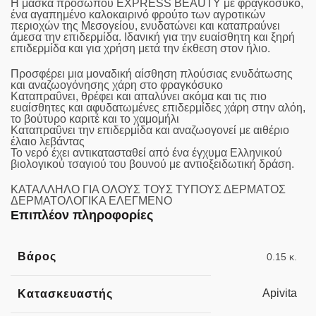
Η μάσκα προσώπου EXPRESS BEAUTY με φραγκόσυκο,
ένα αγαπημένο καλοκαιρινό φρούτο των αγροτικών
περιοχών της Μεσογείου, ενυδατώνει και καταπραύνει
άμεσα την επιδερμίδα. Ιδανική για την ευαίσθητη και ξηρή
επιδερμίδα και για χρήση μετά την έκθεση στον ήλιο.
Προσφέρει μια μοναδική αίσθηση πλούσιας ενυδάτωσης
και αναζωογόνησης χάρη στο φραγκόσυκο
Καταπραΰνει, θρέφει και απαλύνει ακόμα και τις πιο
ευαίσθητες και αφυδατωμένες επιδερμίδες χάρη στην αλόη,
το βούτυρο καριτέ και το χαμομήλι
Καταπραΰνει την επιδερμίδα και αναζωογονεί με αιθέριο
έλαιο λεβάντας
Το νερό έχει αντικατασταθεί από ένα έγχυμα Ελληνικού
βιολογικού τσαγιού του βουνού με αντιοξειδωτική δράση.
ΚΑΤΑΛΛΗΛΟ ΓΙΑ ΟΛΟΥΣ ΤΟΥΣ ΤΥΠΟΥΣ ΔΕΡΜΑΤΟΣ
ΔΕΡΜΑΤΟΛΟΓΙΚΑ ΕΛΕΓΜΕΝΟ
Επιπλέον πληροφορίες
Βάρος
0.15 κ.
Apivita
Κατασκευαστής