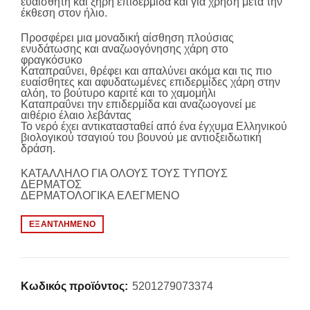
ευαίσθητη και ξηρή επιδερμίδα και για χρήση μετά την
έκθεση στον ήλιο.
Προσφέρει μια μοναδική αίσθηση πλούσιας
ενυδάτωσης και αναζωογόνησης χάρη στο
φραγκόσυκο
Καταπραΰνει, θρέφει και απαλύνει ακόμα και τις πιο
ευαίσθητες και αφυδατωμένες επιδερμίδες χάρη στην
αλόη, το βούτυρο καριτέ και το χαμομήλι
Καταπραΰνει την επιδερμίδα και αναζωογονεί με
αιθέριο έλαιο λεβάντας
Το νερό έχει αντικατασταθεί από ένα έγχυμα Ελληνικού
βιολογικού τσαγιού του βουνού με αντιοξειδωτική
δράση.
ΚΑΤΑΛΛΗΛΟ ΓΙΑ ΟΛΟΥΣ ΤΟΥΣ ΤΥΠΟΥΣ
ΔΕΡΜΑΤΟΣ
ΔΕΡΜΑΤΟΛΟΓΙΚΑ ΕΛΕΓΜΕΝΟ
ΕΞΑΝΤΛΗΜΈΝΟ
Κωδικός προϊόντος:
5201279073374