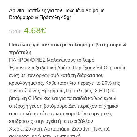
Apivita Παστίλιες για τον Πονεμένο Λαιμό με
Βατόμουρο & Πρόπολη 45gr
Original
Η
4.68
€
5.20
€
price
τρέχουσα
Παστίλιες για τον πονεμένο λαιμό με βατόμουρο &
πρόπολη
was:
τιμή
ΠΛΗΡΟΦΟΡΙΕΣ Μαλακώνουν το λαιμό.
Έχουν αντιοξειδωτική δράση Περιέχουν Vit-C η οποία
5.20€.
είναι:
ενισχύει τον οργανισμό κατά τη διάρκεια του
4.68€.
κρυολογήματος. Κάθε παστίλια περιέχει το 20% της
Συνιστώμενης Ημερήσιας Πρόσληψης (Σ.Η.Π) σε
βιταμίνη C Ιδανικές και για τα παιδιά καθώς έχουν
υπέροχη γεύση βατόμουρο Δεν περιέχονται χημικά
συστατικά που έχουν κατηγορηθεί για αρνητικές
επιδράσεις στην υγεία ή το περιβάλλον
Χωρίς: Ζάχαρη, Ασπαρτάμη, Ζελατίνη, Τεχνητά
αρώματα, Χρώματα, Συντηρητικά.