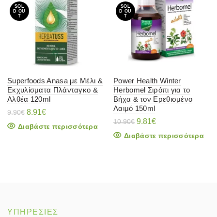
SOL
SOL
D OU
D OU
T
T
Superfoods Anasa με Μέλι &
Power Health Winter
Εκχυλίσματα Πλάνταγκο &
Herbomel Σιρόπι για το
Αλθέα 120ml
Βήχα & τον Ερεθισμένο
Λαιμό 150ml
Original
Η
8.91
€
9.90
€
price
τρέχουσα
Original
Η
9.81
€
10.90
€
Διαβάστε περισσότερα
was:
τιμή
price
τρέχουσα
Διαβάστε περισσότερα
9.90€.
είναι:
was:
τιμή
8.91€.
10.90€.
είναι:
9.81€.
ΥΠΗΡΕΣΙΕΣ