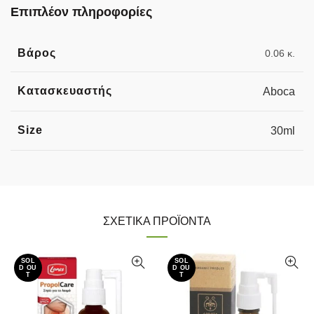
Επιπλέον πληροφορίες
Βάρος
0.06 κ.
Κατασκευαστής
Aboca
Size
30ml
ΣΧΕΤΙΚΆ ΠΡΟΪΌΝΤΑ
SOL
SOL
D OU
D OU
T
T