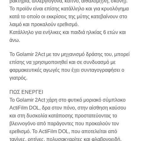
βακτήρια, αλλεργιογόνα, καπνό, αιθαλομίχλη, σκόνη).
Το προϊόν είναι επίσης κατάλληλο και για κρυολόγημα
κατά το οποίο οι εκκρίσεις της μύτης κατεβαίνουν στο
λαιμό και προκαλούν ερεθισμό.
Κατάλληλο για ενήλικες και παιδιά ηλικίας 6 ετών και
άνω.
Το Golamir 2Act με τον μηχανισμό δράσης του, μπορεί
επίσης να χρησιμοποιηθεί και σε συνδυασμό με
φαρμακευτικές αγωγές που έχει συνταγογραφήσει ο
γιατρός.
ΠΩΣ ΕΝΕΡΓΕΙ
Το Golamir 2Act χάρη στο φυτικό μοριακό σύμπλοκο
ActiFilm DOL, δρα στον πόνο, στην αίσθηση καύσου
και στη δυσκολία κατάποσης προστατεύοντας το
βλεννογόνο από παράγοντες που προκαλούν τον
ερεθισμό. Το ActiFilm DOL, που αποτελείται από
τανίνες, ρητίνες, πολυσακχαρίτες και φλαβονοειδή,