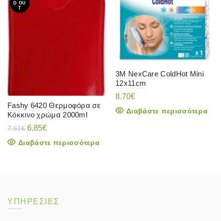
D OU
T
3M NexCare ColdHot Mini
12x11cm
8.70
€
Fashy 6420 Θερμοφόρα σε
Διαβάστε περισσότερα
Κόκκινο χρώμα 2000ml
Original
Η
6.85
€
7.61
€
price
τρέχουσα
Διαβάστε περισσότερα
was:
τιμή
7.61€.
είναι:
6.85€.
ΥΠΗΡΕΣΙΕΣ