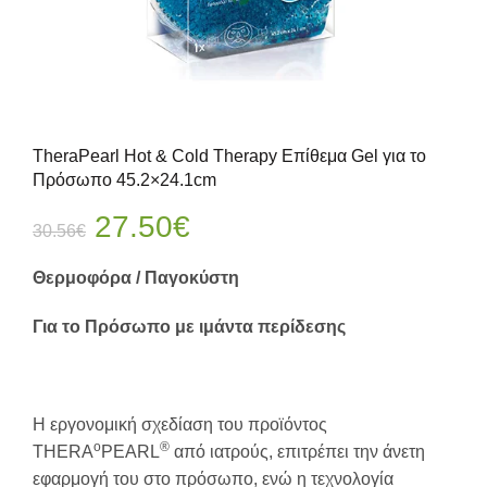
TheraPearl Hot & Cold Therapy Επίθεμα Gel για το
Πρόσωπο 45.2×24.1cm
Original
Η
27.50
€
30.56
€
price
τρέχουσα
Θερμοφόρα
/
Παγοκύστη
was:
τιμή
Για το Πρόσωπο με ιμάντα περίδεσης
30.56€.
είναι:
27.50€.
Η εργονομική σχεδίαση του προϊόντος
o
®
THERA
PEARL
από ιατρούς, επιτρέπει την άνετη
εφαρμογή του στο πρόσωπο, ενώ η τεχνολογία