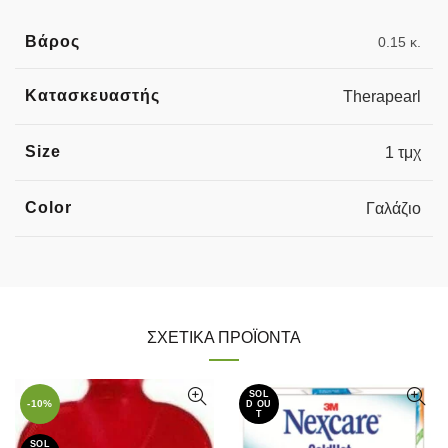
Βάρος
0.15 κ.
Κατασκευαστής
Therapearl
Size
1 τμχ
Color
Γαλάζιο
ΣΧΕΤΙΚΆ ΠΡΟΪΌΝΤΑ
SOL
-10%
D OU
T
SOL